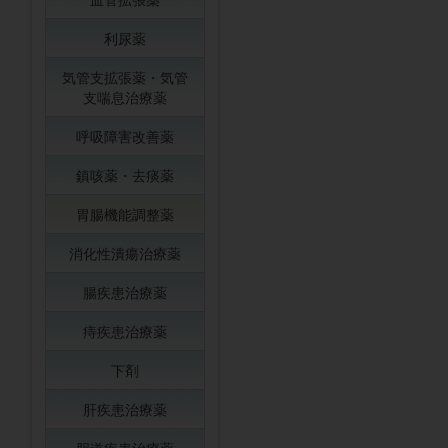
利尿薬
気管支拡張薬・気管
支喘息治療薬
呼吸障害改善薬
鎮咳薬・去痰薬
胃腸機能調整薬
消化性潰瘍治療薬
腸疾患治療薬
痔疾患治療薬
下剤
肝疾患治療薬