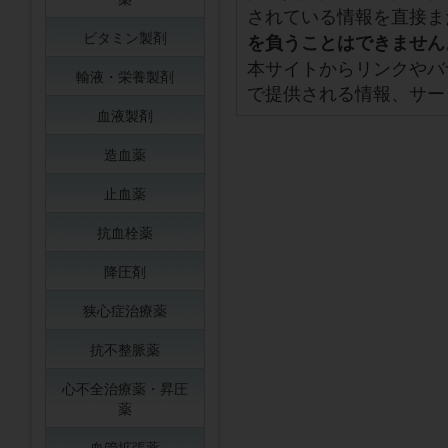
されている情報を直接ま
ビタミン製剤
を負うことはできません
本サイトからリンクやバ
輸液・栄養製剤
で提供される情報、サー
血液製剤
造血薬
止血薬
抗血栓薬
降圧剤
狭心症治療薬
抗不整脈薬
心不全治療薬・昇圧
薬
血管拡張薬