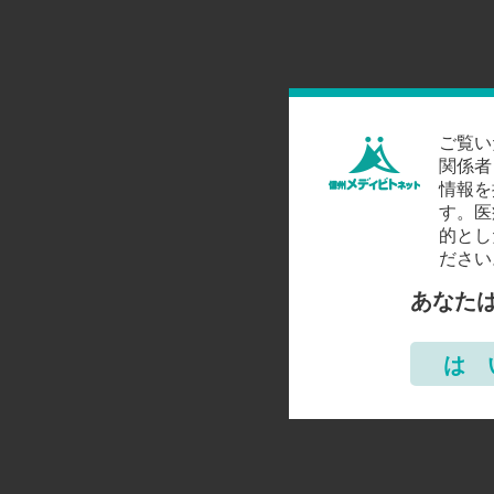
ご覧い
関係者
情報を
す。医
的とし
ださい
あなた
は 