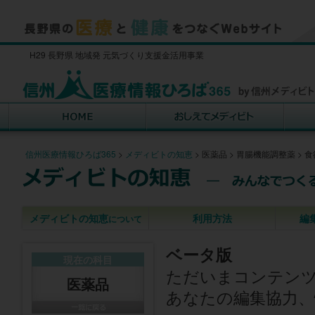
H29 長野県 地域発 元気づくり支援金活用事業
信州医療情報ひろば365
>
メディビトの知恵
>
医薬品
>
胃腸機能調整薬
>
食
メディビトの知恵
利用方法
編
について
ベータ版
現在の科目
ただいまコンテン
医薬品
あなたの編集協力、