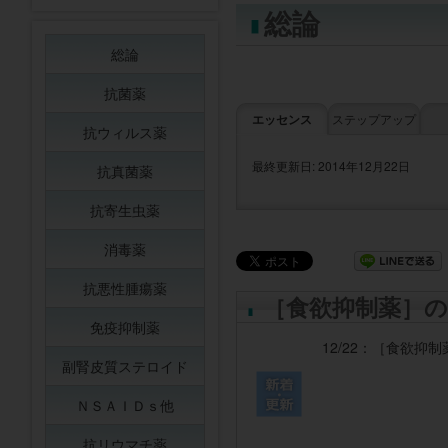
総論
総論
抗菌薬
エッセンス
ステップアップ
抗ウィルス薬
最終更新日: 2014年12月22日
抗真菌薬
抗寄生虫薬
消毒薬
抗悪性腫瘍薬
［食欲抑制薬］の
免疫抑制薬
12/22：
［食欲抑制
副腎皮質ステロイド
ＮＳＡＩＤｓ他
抗リウマチ薬