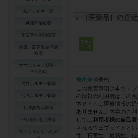
抗アレルギー薬
［医薬品］の直
糖尿病治療薬
脂質異常症治療薬
痛風・高尿酸血症治
療薬
女性ホルモン製剤・
子宮用剤
免責事項
要約
男性ホルモン製剤
この免責事項は本ウェブ
の情報の利用者はこの免
他のホルモン製剤
本サイトは医療情報の提
代謝異常治療薬
。内容のご利
ありません
しては
利用者様の自己責
甲状腺疾患治療薬
されるウェブサイトとい
骨・カルシウム代謝
性、真実性、最新性、信
薬