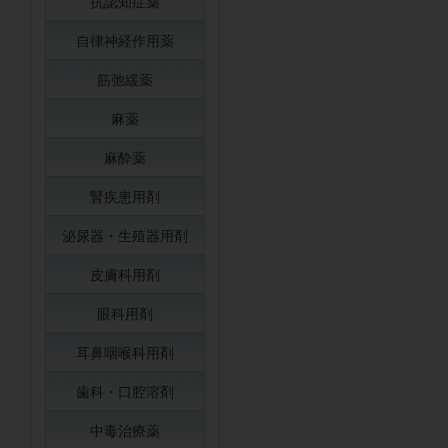
抗認知症薬
自律神経作用薬
筋弛緩薬
麻薬
麻酔薬
腎疾患用剤
泌尿器・生殖器用剤
皮膚科用剤
眼科用剤
耳鼻咽喉科用剤
歯科・口腔溶剤
中毒治療薬