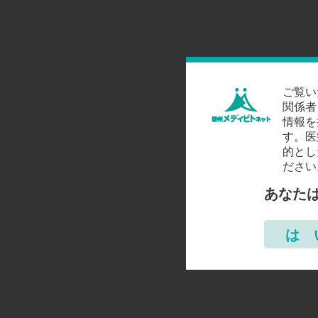
ご覧い
関係者
情報を
す。医
的とし
ださい
あなた
は 