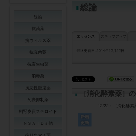
総論
総論
抗菌薬
エッセンス
ステップアップ
抗ウィルス薬
最終更新日: 2014年12月22日
抗真菌薬
抗寄生虫薬
消毒薬
抗悪性腫瘍薬
［消化酵素薬］の
免疫抑制薬
12/22：
［消化酵素
副腎皮質ステロイド
ＮＳＡＩＤｓ他
抗リウマチ薬