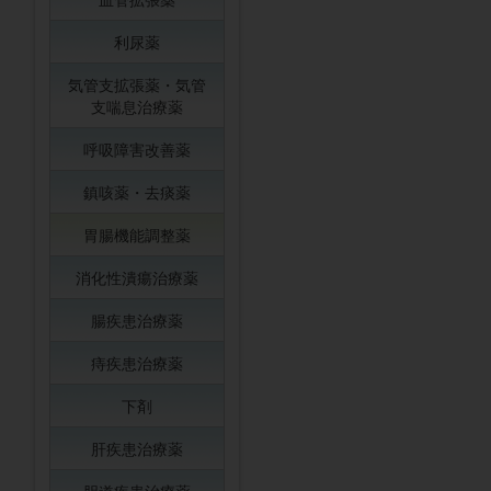
利尿薬
気管支拡張薬・気管
支喘息治療薬
呼吸障害改善薬
鎮咳薬・去痰薬
胃腸機能調整薬
消化性潰瘍治療薬
腸疾患治療薬
痔疾患治療薬
下剤
肝疾患治療薬