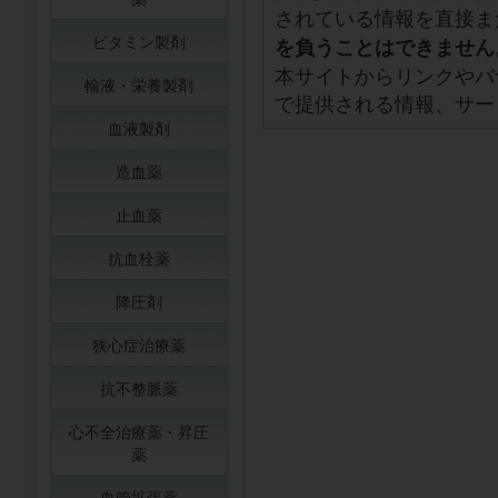
されている情報を直接ま
ビタミン製剤
を負うことはできません
本サイトからリンクやバ
輸液・栄養製剤
で提供される情報、サー
血液製剤
造血薬
止血薬
抗血栓薬
降圧剤
狭心症治療薬
抗不整脈薬
心不全治療薬・昇圧
薬
血管拡張薬