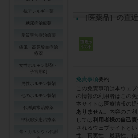
抗アレルギー薬
［医薬品］の直
糖尿病治療薬
脂質異常症治療薬
痛風・高尿酸血症治
療薬
女性ホルモン製剤・
子宮用剤
免責事項
要約
男性ホルモン製剤
この免責事項は本ウェブ
の情報の利用者はこの免
他のホルモン製剤
本サイトは医療情報の提
代謝異常治療薬
。内容のご利
ありません
しては
利用者様の自己責
甲状腺疾患治療薬
されるウェブサイトとい
骨・カルシウム代謝
性、真実性、最新性、信
薬