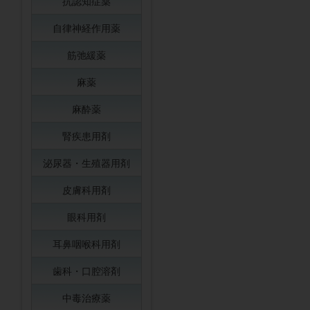
抗認知症薬
自律神経作用薬
筋弛緩薬
麻薬
麻酔薬
腎疾患用剤
泌尿器・生殖器用剤
皮膚科用剤
眼科用剤
耳鼻咽喉科用剤
歯科・口腔溶剤
中毒治療薬