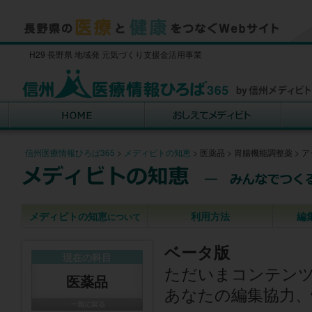
H29 長野県 地域発 元気づくり支援金活用事業
信州医療情報ひろば365
>
メディビトの知恵
>
医薬品
>
胃腸機能調整薬
>
ア
メディビトの知恵
利用方法
編
について
ベータ版
現在の科目
ただいまコンテン
医薬品
あなたの編集協力、