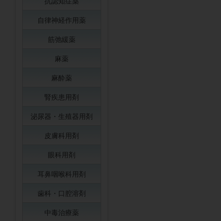
抗認知症薬
自律神経作用薬
筋弛緩薬
麻薬
麻酔薬
腎疾患用剤
泌尿器・生殖器用剤
皮膚科用剤
眼科用剤
耳鼻咽喉科用剤
歯科・口腔溶剤
中毒治療薬