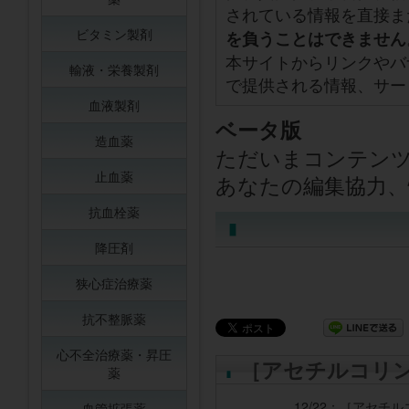
されている情報を直接ま
ビタミン製剤
を負うことはできません
本サイトからリンクやバ
輸液・栄養製剤
で提供される情報、サー
血液製剤
ベータ版
造血薬
ただいまコンテン
止血薬
あなたの編集協力、
抗血栓薬
降圧剤
狭心症治療薬
抗不整脈薬
心不全治療薬・昇圧
［アセチルコリ
薬
12/22：
［アセチル
血管拡張薬