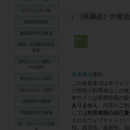
抗アレルギー薬
［医薬品］の直
糖尿病治療薬
脂質異常症治療薬
痛風・高尿酸血症治
療薬
女性ホルモン製剤・
子宮用剤
免責事項
要約
男性ホルモン製剤
この免責事項は本ウェブ
の情報の利用者はこの免
他のホルモン製剤
本サイトは医療情報の提
代謝異常治療薬
。内容のご利
ありません
しては
利用者様の自己責
甲状腺疾患治療薬
されるウェブサイトとい
骨・カルシウム代謝
性、真実性、最新性、信
薬