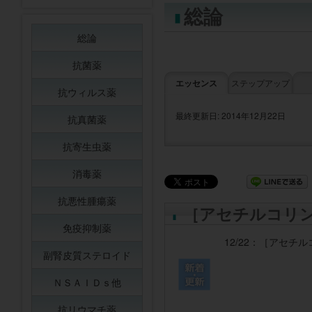
総論
総論
抗菌薬
エッセンス
ステップアップ
抗ウィルス薬
最終更新日: 2014年12月22日
抗真菌薬
抗寄生虫薬
消毒薬
抗悪性腫瘍薬
［アセチルコリ
免疫抑制薬
12/22：
［アセチル
副腎皮質ステロイド
ＮＳＡＩＤｓ他
抗リウマチ薬