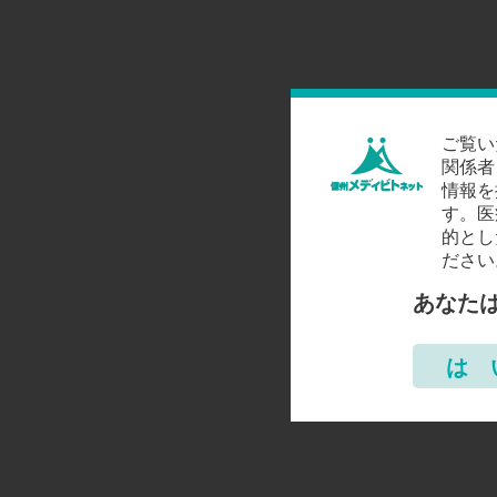
ご覧い
関係者
情報を
す。医
的とし
ださい
あなた
は 