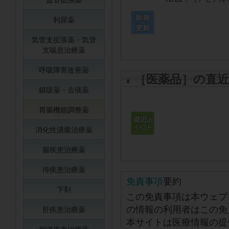
利尿薬
気管支拡張薬・気管
支喘息治療薬
呼吸障害改善薬
［医薬品］の直
鎮咳薬・去痰薬
胃腸機能調整薬
消化性潰瘍治療薬
腸疾患治療薬
痔疾患治療薬
免責事項
要約
下剤
この免責事項は本ウェブ
の情報の利用者はこの免
肝疾患治療薬
本サイトは医療情報の提