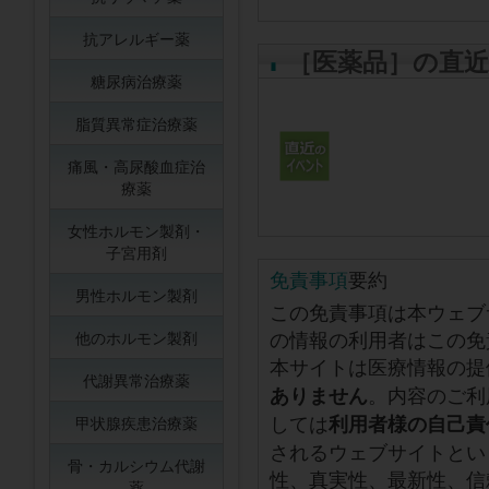
抗アレルギー薬
［医薬品］の直
糖尿病治療薬
脂質異常症治療薬
痛風・高尿酸血症治
療薬
女性ホルモン製剤・
子宮用剤
免責事項
要約
男性ホルモン製剤
この免責事項は本ウェブ
の情報の利用者はこの免
他のホルモン製剤
本サイトは医療情報の提
代謝異常治療薬
。内容のご利
ありません
しては
利用者様の自己責
甲状腺疾患治療薬
されるウェブサイトとい
骨・カルシウム代謝
性、真実性、最新性、信
薬