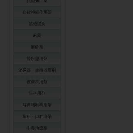
抗認知症薬
自律神経作用薬
筋弛緩薬
麻薬
麻酔薬
腎疾患用剤
泌尿器・生殖器用剤
皮膚科用剤
眼科用剤
耳鼻咽喉科用剤
歯科・口腔溶剤
中毒治療薬