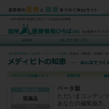
H29 長野県 地域発 元気づくり支援金活用事業
信州医療情報ひろば365
>
メディビトの知恵
>
医薬品
>
鎮咳薬・去痰薬
>
去
メディビトの知恵
利用方法
編
について
ベータ版
現在の科目
ただいまコンテン
医薬品
あなたの編集協力、