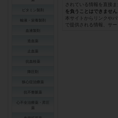
されている情報を直接ま
ビタミン製剤
を負うことはできません
本サイトからリンクやバ
輸液・栄養製剤
で提供される情報、サー
血液製剤
造血薬
止血薬
抗血栓薬
降圧剤
狭心症治療薬
抗不整脈薬
心不全治療薬・昇圧
薬
血管拡張薬