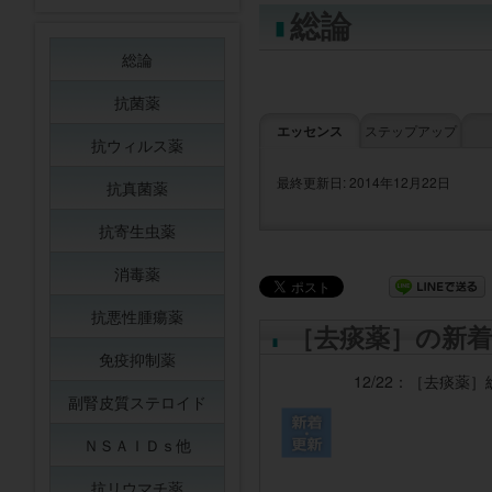
総論
総論
抗菌薬
エッセンス
ステップアップ
抗ウィルス薬
最終更新日: 2014年12月22日
抗真菌薬
抗寄生虫薬
消毒薬
抗悪性腫瘍薬
［去痰薬］の新着
免疫抑制薬
12/22：
［去痰薬］
副腎皮質ステロイド
ＮＳＡＩＤｓ他
抗リウマチ薬