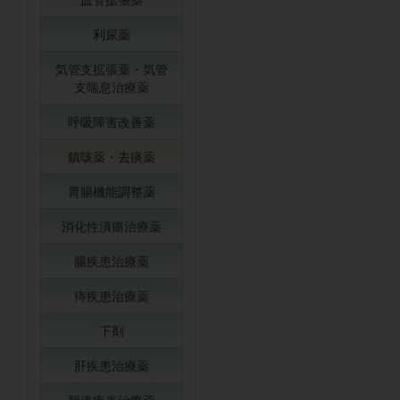
利尿薬
気管支拡張薬・気管
支喘息治療薬
呼吸障害改善薬
鎮咳薬・去痰薬
胃腸機能調整薬
消化性潰瘍治療薬
腸疾患治療薬
痔疾患治療薬
下剤
肝疾患治療薬