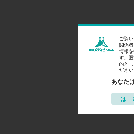
ご覧い
関係者
情報を
す。医
的とし
ださい
あなた
は 