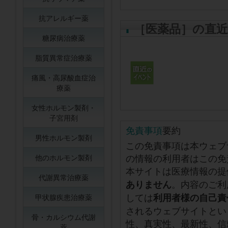
抗アレルギー薬
［医薬品］の直
糖尿病治療薬
脂質異常症治療薬
痛風・高尿酸血症治
療薬
女性ホルモン製剤・
子宮用剤
免責事項
要約
男性ホルモン製剤
この免責事項は本ウェブ
の情報の利用者はこの免
他のホルモン製剤
本サイトは医療情報の提
代謝異常治療薬
。内容のご利
ありません
しては
利用者様の自己責
甲状腺疾患治療薬
されるウェブサイトとい
骨・カルシウム代謝
性、真実性、最新性、信
薬