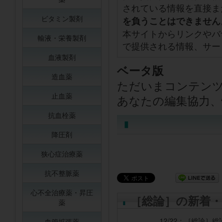
されている情報を直接ま
ビタミン製剤
を負うことはできません
本サイトからリンクやバ
輸液・栄養製剤
で提供される情報、サー
血液製剤
ベータ版
造血薬
ただいまコンテン
止血薬
あなたの編集協力、
抗血栓薬
降圧剤
狭心症治療薬
抗不整脈薬
心不全治療薬・昇圧
［総論］の新着・
薬
12/22：
［総論］
総
血管拡張薬