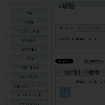
総論
総論
抗菌薬
エッセンス
ステップアップ
抗ウィルス薬
最終更新日: 2014年12月22日
抗真菌薬
抗寄生虫薬
消毒薬
抗悪性腫瘍薬
［総論］の新着・
免疫抑制薬
12/22：
［総論］
総
副腎皮質ステロイド
ＮＳＡＩＤｓ他
抗リウマチ薬