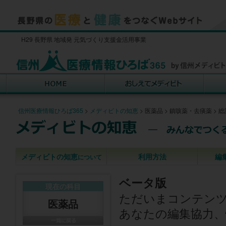
H29 長野県 地域発 元気づくり支援金活用事業
信州医療情報ひろば365
>
メディビトの知恵
>
医薬品
>
鎮咳薬・去痰薬
>
総
メディビトの知恵
利用方法
編
について
ベータ版
現在の科目
ただいまコンテン
医薬品
あなたの編集協力、