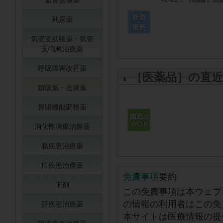
利尿薬
気管支拡張薬・気管
支喘息治療薬
呼吸障害改善薬
［医薬品］の直
鎮咳薬・去痰薬
胃腸機能調整薬
消化性潰瘍治療薬
腸疾患治療薬
痔疾患治療薬
免責事項
要約
下剤
この免責事項は本ウェブ
の情報の利用者はこの免
肝疾患治療薬
本サイトは医療情報の提