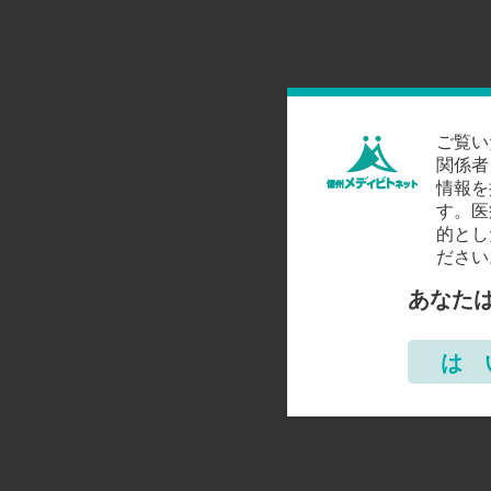
ご覧い
関係者
情報を
す。医
的とし
ださい
あなた
は 