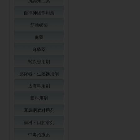
抗認知症薬
自律神経作用薬
筋弛緩薬
麻薬
麻酔薬
腎疾患用剤
泌尿器・生殖器用剤
皮膚科用剤
眼科用剤
耳鼻咽喉科用剤
歯科・口腔溶剤
中毒治療薬