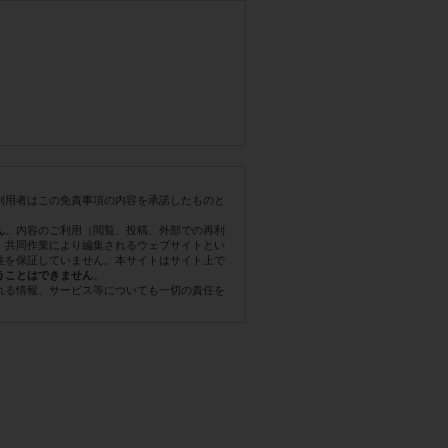
利用者はこの免責事項の内容を承諾したものと
。内容のご利用（閲覧、投稿、外部での再利
ん
。共同作業により編集されるウェブサイトとい
性を保証していません。本サイトはサイト上で
。
うことはできません
れる情報、サービス等についても一切の責任を