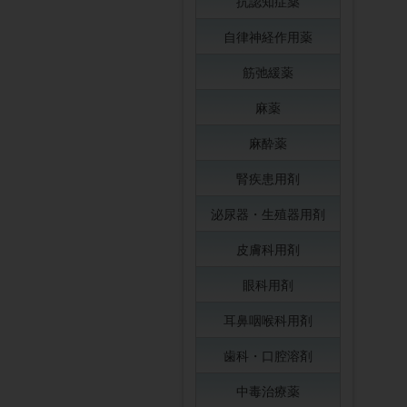
抗認知症薬
自律神経作用薬
筋弛緩薬
麻薬
麻酔薬
腎疾患用剤
泌尿器・生殖器用剤
皮膚科用剤
眼科用剤
耳鼻咽喉科用剤
歯科・口腔溶剤
中毒治療薬