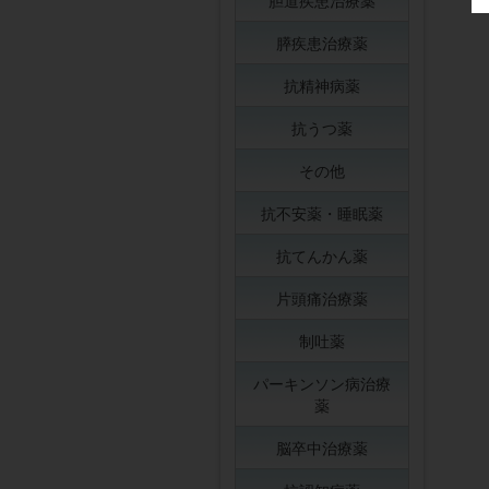
胆道疾患治療薬
膵疾患治療薬
抗精神病薬
抗うつ薬
その他
抗不安薬・睡眠薬
抗てんかん薬
片頭痛治療薬
制吐薬
パーキンソン病治療
薬
脳卒中治療薬