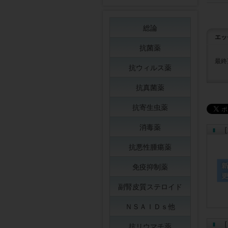
総論
エッ
抗菌薬
最終
抗ウィルス薬
抗真菌薬
抗寄生虫薬
消毒薬
［
抗悪性腫瘍薬
免疫抑制薬
副腎皮質ステロイド
ＮＳＡＩＤｓ他
［
抗リウマチ薬