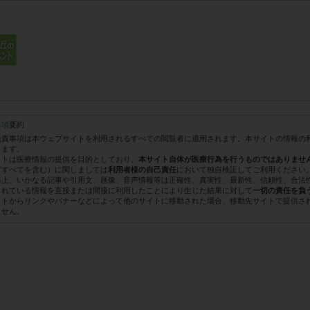
事項
要約
免責事項は本ウェブサイトを利用されるすべての閲覧者に適用されます。本サイトの情報の
します。
イトは医療情報の提供を目的としており、
本サイト自体が医療行為を行うものではありませ
どすべてを含む）に関しましては
において独自検証してご利用ください
利用者様の自己責任
格上、いかなる記事や引用文、画像、音声情報等は正確性、真実性、最新性、信頼性、合法
されている情報を直接または間接に利用したことにより生じた結果に対して
一切の責任を負
イトからリンクやバナーなどによって他のサイトに移動された場合、移動先サイトで提供さ
ません。