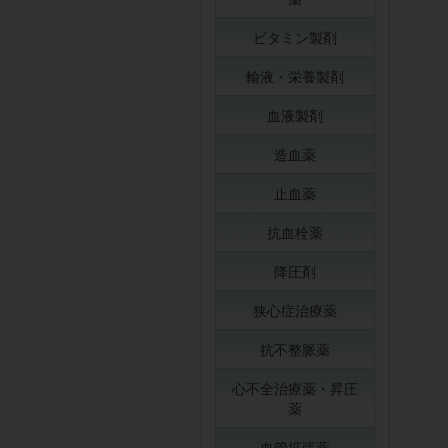
ビタミン製剤
輸液・栄養製剤
血液製剤
造血薬
止血薬
抗血栓薬
降圧剤
狭心症治療薬
抗不整脈薬
心不全治療薬・昇圧
薬
血管拡張薬