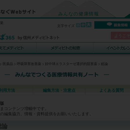
みんなの健康情報
事業
文字サイズ
ようこ
>
医薬品
>
呼吸障害改善薬
>
好中球エラスターゼ選択的阻害薬
>
総論
利用方法
編集方法・注意点
よくある質問
版
まコンテンツ増幅中です。
の編集協力、情報・資料提供をお願いいたします。
総論