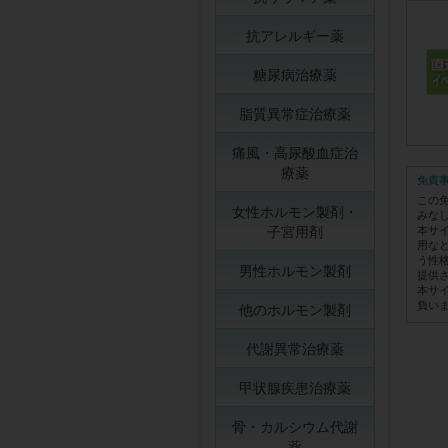
抗アレルギー薬
糖尿病治療薬
脂質異常症治療薬
痛風・高尿酸血症治
療薬
免責
この
女性ホルモン製剤・
みな
子宮用剤
本サ
用な
う性
男性ホルモン製剤
提供
本サ
負い
他のホルモン製剤
代謝異常治療薬
甲状腺疾患治療薬
骨・カルシウム代謝
薬