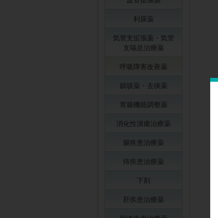
利尿薬
気管支拡張薬・気管
支喘息治療薬
呼吸障害改善薬
鎮咳薬・去痰薬
胃腸機能調整薬
消化性潰瘍治療薬
腸疾患治療薬
痔疾患治療薬
下剤
肝疾患治療薬