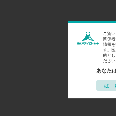
ご覧い
関係者
情報を
す。医
的とし
ださい
あなた
は 