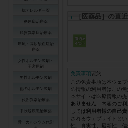
抗アレルギー薬
［医薬品］の直
糖尿病治療薬
脂質異常症治療薬
痛風・高尿酸血症治
療薬
女性ホルモン製剤・
子宮用剤
免責事項
要約
男性ホルモン製剤
この免責事項は本ウェブ
の情報の利用者はこの免
他のホルモン製剤
本サイトは医療情報の提
代謝異常治療薬
。内容のご利
ありません
しては
利用者様の自己責
甲状腺疾患治療薬
されるウェブサイトとい
骨・カルシウム代謝
性、真実性、最新性、信
薬