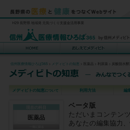
H29 長野県 地域発 元気づくり支援金活用事業
信州医療情報ひろば365
>
メディビトの知恵
>
医薬品
>
利尿薬
>
炭酸脱水酵
メディビトの知恵
利用方法
編
について
ベータ版
現在の科目
ただいまコンテン
医薬品
あなたの編集協力、