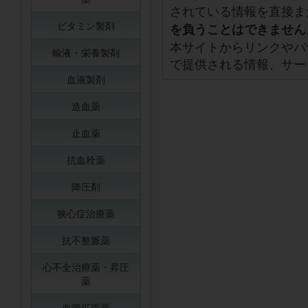
されている情報を直接ま
ビタミン製剤
を負うことはできません
本サイトからリンクやバ
輸液・栄養製剤
で提供される情報、サー
血液製剤
造血薬
止血薬
抗血栓薬
降圧剤
狭心症治療薬
抗不整脈薬
心不全治療薬・昇圧
薬
血管拡張薬