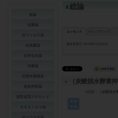
総論
総論
抗菌薬
エッセンス
ステップアップ
抗ウィルス薬
最終更新日: 2014年12月22日
抗真菌薬
抗寄生虫薬
消毒薬
抗悪性腫瘍薬
［炭酸脱水酵素抑
免疫抑制薬
12/22：
［炭酸脱水
副腎皮質ステロイド
ＮＳＡＩＤｓ他
抗リウマチ薬