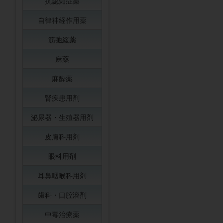
抗認知症薬
自律神経作用薬
筋弛緩薬
麻薬
麻酔薬
腎疾患用剤
泌尿器・生殖器用剤
皮膚科用剤
眼科用剤
耳鼻咽喉科用剤
歯科・口腔溶剤
中毒治療薬