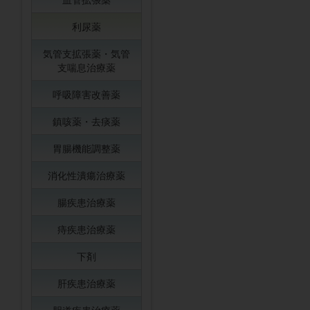
利尿薬
気管支拡張薬・気管
支喘息治療薬
呼吸障害改善薬
鎮咳薬・去痰薬
胃腸機能調整薬
消化性潰瘍治療薬
腸疾患治療薬
痔疾患治療薬
下剤
肝疾患治療薬