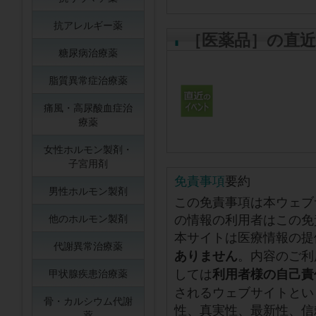
抗アレルギー薬
［医薬品］の直
糖尿病治療薬
脂質異常症治療薬
痛風・高尿酸血症治
療薬
女性ホルモン製剤・
子宮用剤
免責事項
要約
男性ホルモン製剤
この免責事項は本ウェブ
の情報の利用者はこの免
他のホルモン製剤
本サイトは医療情報の提
代謝異常治療薬
。内容のご利
ありません
しては
利用者様の自己責
甲状腺疾患治療薬
されるウェブサイトとい
骨・カルシウム代謝
性、真実性、最新性、信
薬