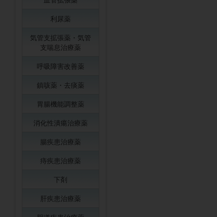
利尿薬
気管支拡張薬・気管
支喘息治療薬
呼吸障害改善薬
鎮咳薬・去痰薬
胃腸機能調整薬
消化性潰瘍治療薬
腸疾患治療薬
痔疾患治療薬
下剤
肝疾患治療薬