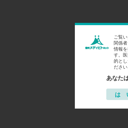
ご覧い
関係者
情報を
す。医
的とし
ださい
あなた
は 