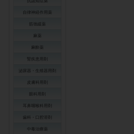
抗認知症薬
自律神経作用薬
筋弛緩薬
麻薬
麻酔薬
腎疾患用剤
泌尿器・生殖器用剤
皮膚科用剤
眼科用剤
耳鼻咽喉科用剤
歯科・口腔溶剤
中毒治療薬