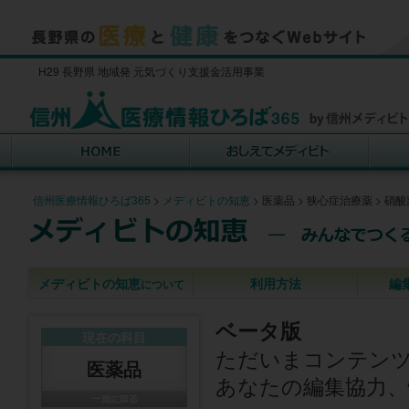
H29 長野県 地域発 元気づくり支援金活用事業
信州医療情報ひろば365
>
メディビトの知恵
>
医薬品
>
狭心症治療薬
>
硝酸
メディビトの知恵
利用方法
編
について
ベータ版
現在の科目
ただいまコンテン
医薬品
あなたの編集協力、