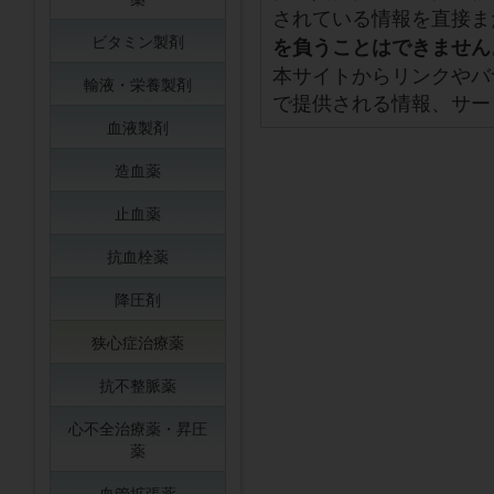
されている情報を直接ま
ビタミン製剤
を負うことはできません
本サイトからリンクやバ
輸液・栄養製剤
で提供される情報、サー
血液製剤
造血薬
止血薬
抗血栓薬
降圧剤
狭心症治療薬
抗不整脈薬
心不全治療薬・昇圧
薬
血管拡張薬