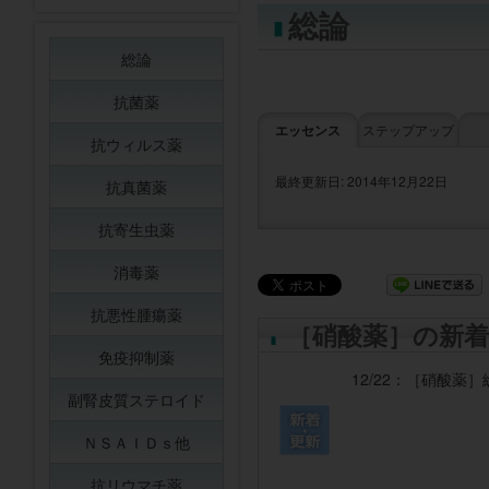
総論
総論
抗菌薬
エッセンス
ステップアップ
抗ウィルス薬
最終更新日: 2014年12月22日
抗真菌薬
抗寄生虫薬
消毒薬
抗悪性腫瘍薬
［硝酸薬］の新着
免疫抑制薬
12/22：
［硝酸薬］
副腎皮質ステロイド
ＮＳＡＩＤｓ他
抗リウマチ薬