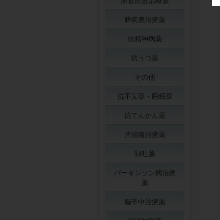
胆道疾患治療薬
膵疾患治療薬
抗精神病薬
抗うつ薬
その他
抗不安薬・睡眠薬
抗てんかん薬
片頭痛治療薬
制吐薬
パーキンソン病治療
薬
脳卒中治療薬