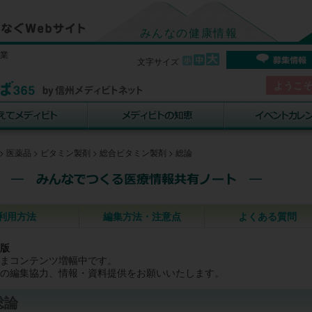
みんなの健康情報
事業
文字サイズ
ようこ
>
医薬品
>
ビタミン製剤
>
総合ビタミン製剤
>
総論
利用方法
編集方法・注意点
よくある質問
版
まコンテンツ増幅中です。
の編集協力、情報・資料提供をお願いいたします。
総論