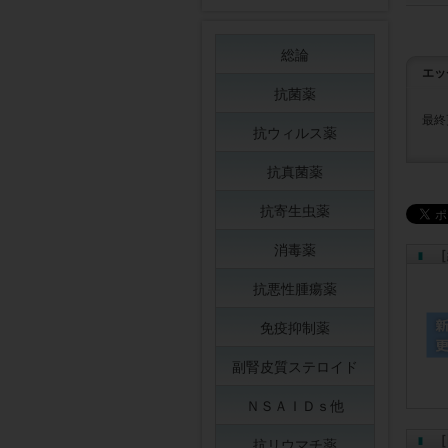
総論
エッ
抗菌薬
最終
抗ウィルス薬
抗真菌薬
抗寄生虫薬
消毒薬
［
抗悪性腫瘍薬
免疫抑制薬
副腎皮質ステロイド
ＮＳＡＩＤｓ他
［
抗リウマチ薬