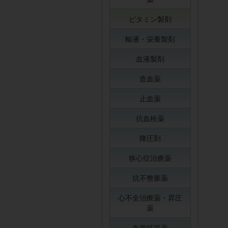
ビタミン製剤
輸液・栄養製剤
血液製剤
造血薬
止血薬
抗血栓薬
降圧剤
狭心症治療薬
抗不整脈薬
心不全治療薬・昇圧
薬
血管拡張薬