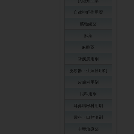
抗認知症薬
自律神経作用薬
筋弛緩薬
麻薬
麻酔薬
腎疾患用剤
泌尿器・生殖器用剤
皮膚科用剤
眼科用剤
耳鼻咽喉科用剤
歯科・口腔溶剤
中毒治療薬