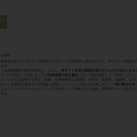
事項
要約
免責事項は本ウェブサイトを利用されるすべての閲覧者に適用されます。本サイトの情報の
します。
イトは医療情報の提供を目的としており、
本サイト自体が医療行為を行うものではありませ
どすべてを含む）に関しましては
において独自検証してご利用ください
利用者様の自己責任
格上、いかなる記事や引用文、画像、音声情報等は正確性、真実性、最新性、信頼性、合法
されている情報を直接または間接に利用したことにより生じた結果に対して
一切の責任を負
イトからリンクやバナーなどによって他のサイトに移動された場合、移動先サイトで提供さ
ません。