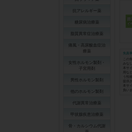
抗アレルギー薬
糖尿病治療薬
脂質異常症治療薬
痛風・高尿酸血症治
療薬
免責
この
女性ホルモン製剤・
みな
子宮用剤
本サ
用な
う性
男性ホルモン製剤
提供
本サ
負い
他のホルモン製剤
代謝異常治療薬
甲状腺疾患治療薬
骨・カルシウム代謝
薬