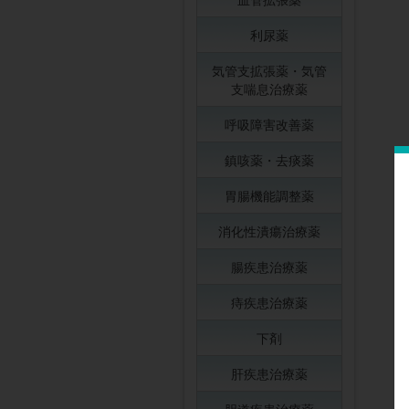
利尿薬
気管支拡張薬・気管
支喘息治療薬
呼吸障害改善薬
鎮咳薬・去痰薬
胃腸機能調整薬
消化性潰瘍治療薬
腸疾患治療薬
痔疾患治療薬
下剤
肝疾患治療薬