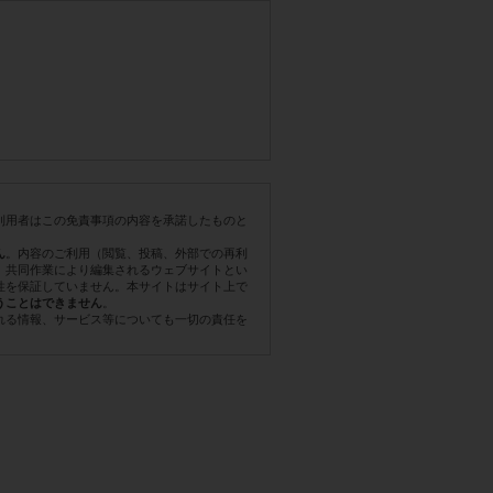
利用者はこの免責事項の内容を承諾したものと
。内容のご利用（閲覧、投稿、外部での再利
ん
。共同作業により編集されるウェブサイトとい
性を保証していません。本サイトはサイト上で
。
うことはできません
れる情報、サービス等についても一切の責任を