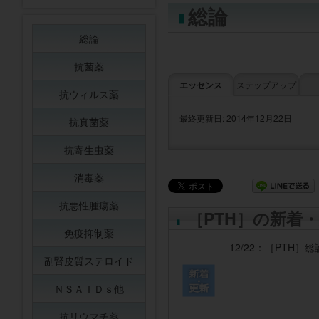
総論
総論
抗菌薬
エッセンス
ステップアップ
抗ウィルス薬
最終更新日: 2014年12月22日
抗真菌薬
抗寄生虫薬
消毒薬
抗悪性腫瘍薬
［PTH］の新着
免疫抑制薬
12/22：
［PTH］
総
副腎皮質ステロイド
ＮＳＡＩＤｓ他
抗リウマチ薬