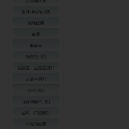
抗認知症薬
自律神経作用薬
筋弛緩薬
麻薬
麻酔薬
腎疾患用剤
泌尿器・生殖器用剤
皮膚科用剤
眼科用剤
耳鼻咽喉科用剤
歯科・口腔溶剤
中毒治療薬