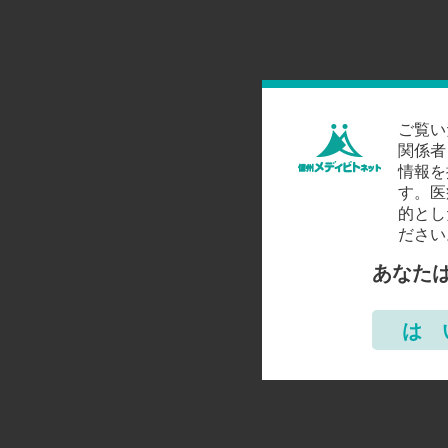
ご覧い
関係者
情報を
す。医
的とし
ださい
あなた
は 