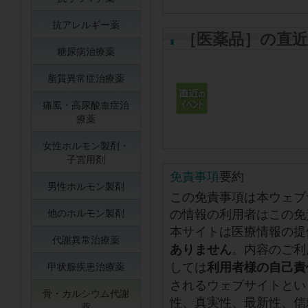
抗アレルギー薬
［医薬品］の直
糖尿病治療薬
脂質異常症治療薬
痛風・高尿酸血症治
療薬
女性ホルモン製剤・
子宮用剤
免責事項
要約
男性ホルモン製剤
この免責事項は本ウェブ
の情報の利用者はこの免
他のホルモン製剤
本サイトは医療情報の提
代謝異常治療薬
。内容のご利
ありません
しては
利用者様の自己責
甲状腺疾患治療薬
されるウェブサイトとい
骨・カルシウム代謝
性、真実性、最新性、信
薬