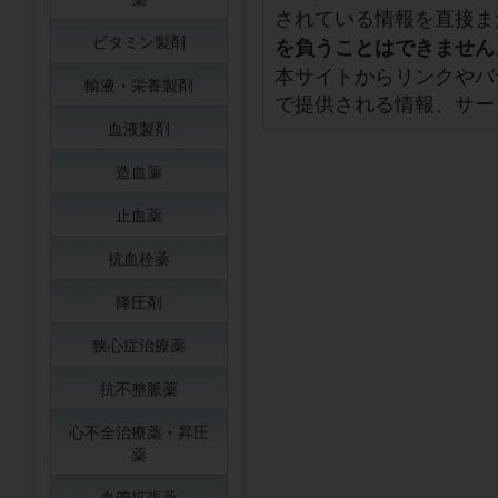
されている情報を直接ま
ビタミン製剤
を負うことはできません
本サイトからリンクやバ
輸液・栄養製剤
で提供される情報、サー
血液製剤
造血薬
止血薬
抗血栓薬
降圧剤
狭心症治療薬
抗不整脈薬
心不全治療薬・昇圧
薬
血管拡張薬