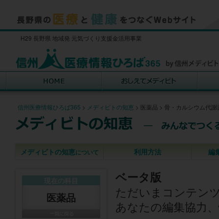
H29 長野県 地域発 元気づくり支援金活用事業
信州医療情報ひろば365
>
メディビトの知恵
>
医薬品
>
骨・カルシウム代謝
メディビトの知恵
利用方法
編
について
ベータ版
現在の科目
ただいまコンテン
医薬品
あなたの編集協力、