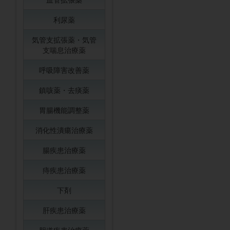
利尿薬
気管支拡張薬・気管
支喘息治療薬
呼吸障害改善薬
鎮咳薬・去痰薬
胃腸機能調整薬
消化性潰瘍治療薬
腸疾患治療薬
痔疾患治療薬
下剤
肝疾患治療薬