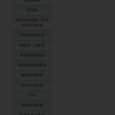
利尿薬
気管支拡張薬・気管
支喘息治療薬
呼吸障害改善薬
鎮咳薬・去痰薬
胃腸機能調整薬
消化性潰瘍治療薬
腸疾患治療薬
痔疾患治療薬
下剤
肝疾患治療薬