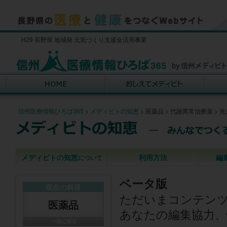
H29 長野県 地域発 元気づくり支援金活用事業
信州医療情報ひろば365
>
メディビトの知恵
>
医薬品
>
代謝異常治療薬
>
先
メディビトの知恵
利用方法
編
について
ベータ版
現在の科目
ただいまコンテン
医薬品
あなたの編集協力、