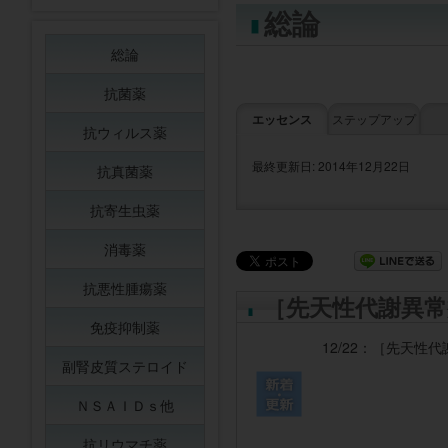
総論
総論
抗菌薬
エッセンス
ステップアップ
抗ウィルス薬
最終更新日: 2014年12月22日
抗真菌薬
抗寄生虫薬
消毒薬
抗悪性腫瘍薬
［先天性代謝異常
免疫抑制薬
12/22：
［先天性代
副腎皮質ステロイド
ＮＳＡＩＤｓ他
抗リウマチ薬