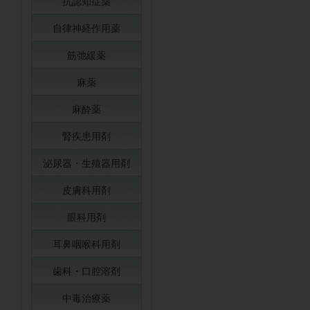
抗認知症薬
自律神経作用薬
筋弛緩薬
麻薬
麻酔薬
腎疾患用剤
泌尿器・生殖器用剤
皮膚科用剤
眼科用剤
耳鼻咽喉科用剤
歯科・口腔溶剤
中毒治療薬