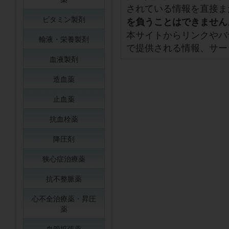
されている情報を直接ま
ビタミン製剤
を負うことはできません
本サイトからリンクやバ
輸液・栄養製剤
で提供される情報、サー
血液製剤
造血薬
止血薬
抗血栓薬
降圧剤
狭心症治療薬
抗不整脈薬
心不全治療薬・昇圧
薬
血管拡張薬