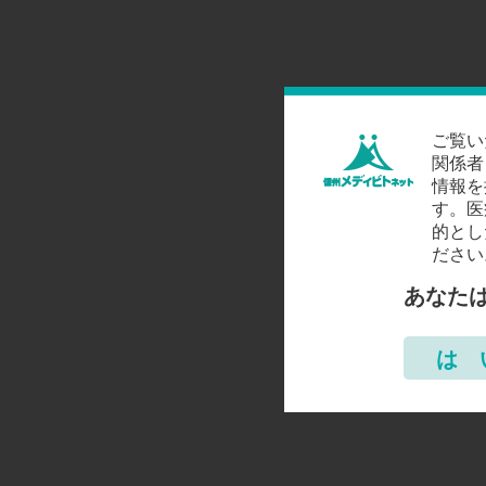
ご覧い
関係者
情報を
す。医
的とし
ださい
あなた
は 