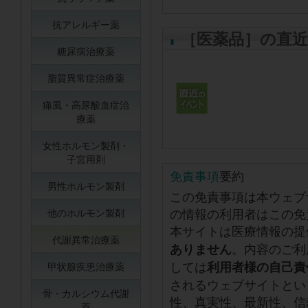
抗アレルギー薬
［医薬品］の直
糖尿病治療薬
脂質異常症治療薬
痛風・高尿酸血症治
療薬
女性ホルモン製剤・
子宮用剤
免責事項
要約
男性ホルモン製剤
この免責事項は本ウェブ
の情報の利用者はこの免
他のホルモン製剤
本サイトは医療情報の提
代謝異常治療薬
。内容のご利
ありません
しては
利用者様の自己責
甲状腺疾患治療薬
されるウェブサイトとい
骨・カルシウム代謝
性、真実性、最新性、信
薬