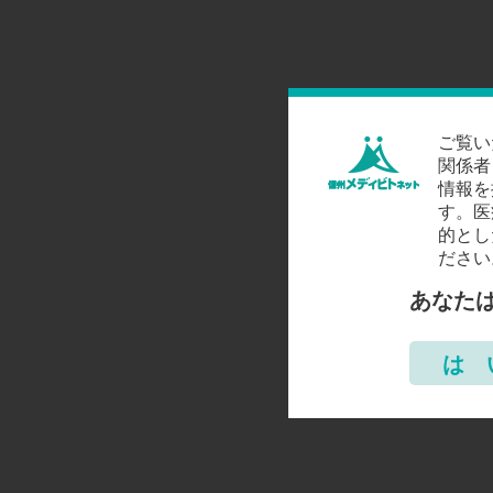
ご覧い
関係者
情報を
す。医
的とし
ださい
あなた
は 