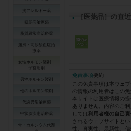
抗アレルギー薬
［医薬品］の直
糖尿病治療薬
脂質異常症治療薬
痛風・高尿酸血症治
療薬
女性ホルモン製剤・
子宮用剤
免責事項
要約
男性ホルモン製剤
この免責事項は本ウェブ
の情報の利用者はこの免
他のホルモン製剤
本サイトは医療情報の提
代謝異常治療薬
。内容のご利
ありません
しては
利用者様の自己責
甲状腺疾患治療薬
されるウェブサイトとい
骨・カルシウム代謝
性、真実性、最新性、信
薬