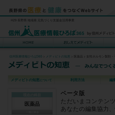
H29 長野県 地域発 元気づくり支援金活用事業
信州医療情報ひろば365
>
メディビトの知恵
>
医薬品
>
女性ホルモン製剤・
メディビトの知恵
利用方法
編
について
ベータ版
現在の科目
ただいまコンテン
医薬品
あなたの編集協力、