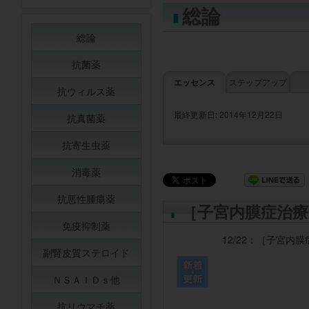
総論
総論
抗菌薬
エッセンス
ステップアップ
抗ウィルス薬
最終更新日: 2014年12月22日
抗真菌薬
抗寄生虫薬
消毒薬
抗悪性腫瘍薬
［子宮内膜症治療
免疫抑制薬
12/22：
［子宮内膜
副腎皮質ステロイド
ＮＳＡＩＤｓ他
抗リウマチ薬