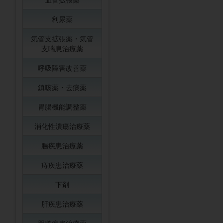
利尿薬
気管支拡張薬・気管
支喘息治療薬
呼吸障害改善薬
鎮咳薬・去痰薬
胃腸機能調整薬
消化性潰瘍治療薬
腸疾患治療薬
痔疾患治療薬
下剤
肝疾患治療薬