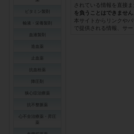
されている情報を直接ま
ビタミン製剤
を負うことはできません
本サイトからリンクやバ
輸液・栄養製剤
で提供される情報、サー
血液製剤
造血薬
止血薬
抗血栓薬
降圧剤
狭心症治療薬
抗不整脈薬
心不全治療薬・昇圧
薬
血管拡張薬