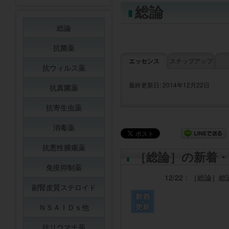
総論
総論
抗菌薬
エッセンス
ステップアップ
抗ウィルス薬
最終更新日: 2014年12月22日
抗真菌薬
抗寄生虫薬
消毒薬
抗悪性腫瘍薬
［総論］の新着・
免疫抑制薬
12/22：
［総論］
総
副腎皮質ステロイド
ＮＳＡＩＤｓ他
抗リウマチ薬