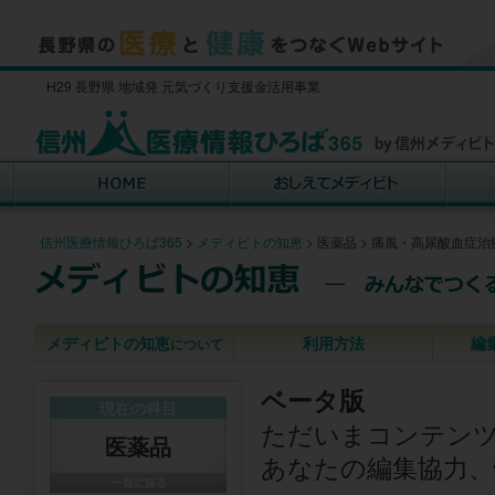
H29 長野県 地域発 元気づくり支援金活用事業
信州医療情報ひろば365
>
メディビトの知恵
>
医薬品
>
痛風・高尿酸血症治
メディビトの知恵
利用方法
編
について
ベータ版
現在の科目
ただいまコンテン
医薬品
あなたの編集協力、