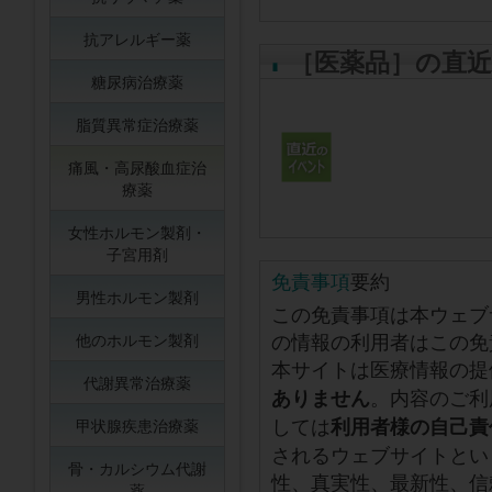
抗アレルギー薬
［医薬品］の直
糖尿病治療薬
脂質異常症治療薬
痛風・高尿酸血症治
療薬
女性ホルモン製剤・
子宮用剤
免責事項
要約
男性ホルモン製剤
この免責事項は本ウェブ
の情報の利用者はこの免
他のホルモン製剤
本サイトは医療情報の提
代謝異常治療薬
。内容のご利
ありません
しては
利用者様の自己責
甲状腺疾患治療薬
されるウェブサイトとい
骨・カルシウム代謝
性、真実性、最新性、信
薬