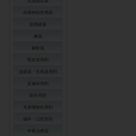
抗認知症薬
自律神経作用薬
筋弛緩薬
麻薬
麻酔薬
腎疾患用剤
泌尿器・生殖器用剤
皮膚科用剤
眼科用剤
耳鼻咽喉科用剤
歯科・口腔溶剤
中毒治療薬