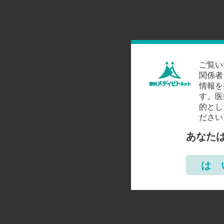
ご覧い
関係者
情報を
す。医
的とし
ださい
あなた
は 