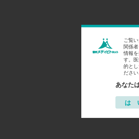
ご覧い
関係者
情報を
す。医
的とし
ださい
あなた
は 