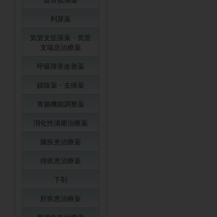
利尿薬
気管支拡張薬・気管
支喘息治療薬
呼吸障害改善薬
鎮咳薬・去痰薬
胃腸機能調整薬
消化性潰瘍治療薬
腸疾患治療薬
痔疾患治療薬
下剤
肝疾患治療薬