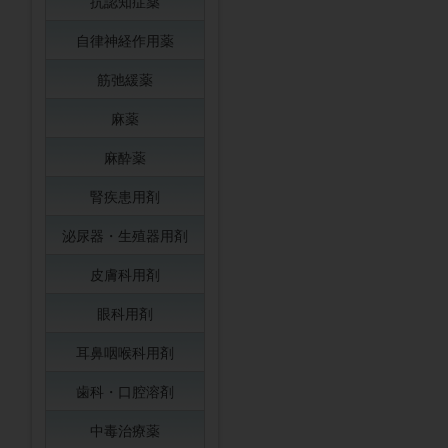
抗認知症薬
自律神経作用薬
筋弛緩薬
麻薬
麻酔薬
腎疾患用剤
泌尿器・生殖器用剤
皮膚科用剤
眼科用剤
耳鼻咽喉科用剤
歯科・口腔溶剤
中毒治療薬