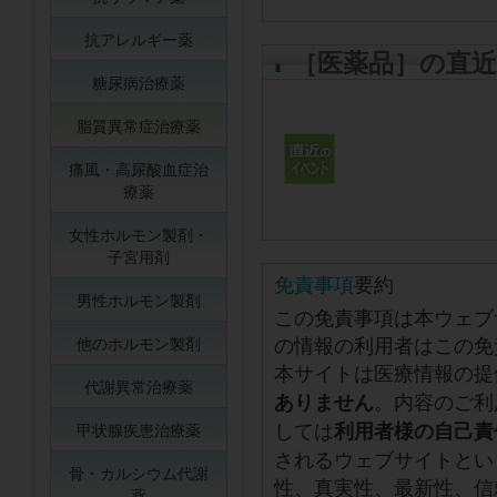
抗アレルギー薬
［医薬品］の直
糖尿病治療薬
脂質異常症治療薬
痛風・高尿酸血症治
療薬
女性ホルモン製剤・
子宮用剤
免責事項
要約
男性ホルモン製剤
この免責事項は本ウェブ
の情報の利用者はこの免
他のホルモン製剤
本サイトは医療情報の提
代謝異常治療薬
。内容のご利
ありません
しては
利用者様の自己責
甲状腺疾患治療薬
されるウェブサイトとい
骨・カルシウム代謝
性、真実性、最新性、信
薬