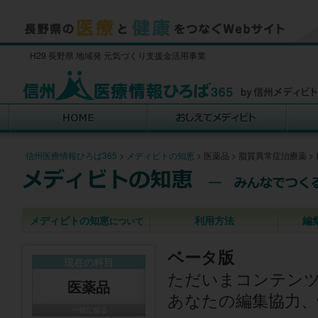
H29 長野県 地域発 元気づくり支援金活用事業
信州医療情報ひろば365
>
メディビトの知恵
>
医薬品
>
脂質異常症治療薬
>
メディビトの知恵
利用方法
編
について
ベータ版
現在の科目
ただいまコンテン
医薬品
あなたの編集協力、