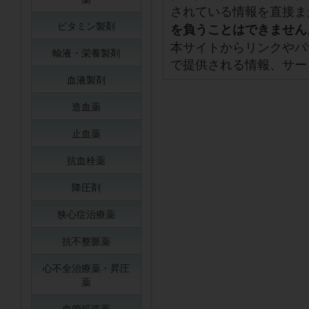
されている情報を直接ま
ビタミン製剤
を負うことはできません
本サイトからリンクやバ
輸液・栄養製剤
で提供される情報、サー
血液製剤
造血薬
止血薬
抗血栓薬
降圧剤
狭心症治療薬
抗不整脈薬
心不全治療薬・昇圧
薬
血管拡張薬