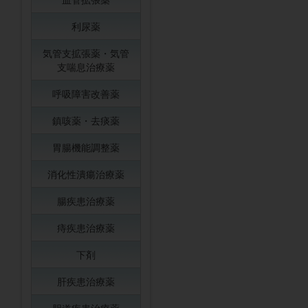
利尿薬
気管支拡張薬・気管
支喘息治療薬
呼吸障害改善薬
鎮咳薬・去痰薬
胃腸機能調整薬
消化性潰瘍治療薬
腸疾患治療薬
痔疾患治療薬
下剤
肝疾患治療薬