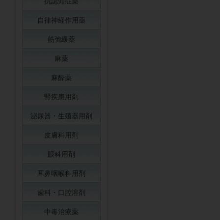
抗認知症薬
自律神経作用薬
筋弛緩薬
麻薬
麻酔薬
腎疾患用剤
泌尿器・生殖器用剤
皮膚科用剤
眼科用剤
耳鼻咽喉科用剤
歯科・口腔溶剤
中毒治療薬