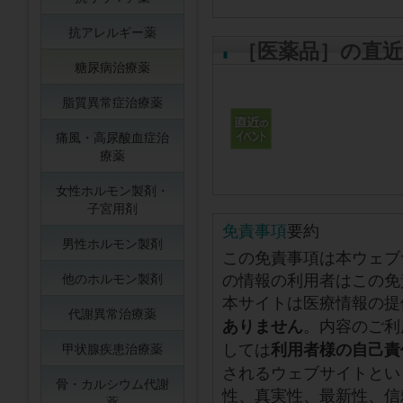
抗アレルギー薬
［医薬品］の直
糖尿病治療薬
脂質異常症治療薬
痛風・高尿酸血症治
療薬
女性ホルモン製剤・
子宮用剤
免責事項
要約
男性ホルモン製剤
この免責事項は本ウェブ
の情報の利用者はこの免
他のホルモン製剤
本サイトは医療情報の提
代謝異常治療薬
。内容のご利
ありません
しては
利用者様の自己責
甲状腺疾患治療薬
されるウェブサイトとい
骨・カルシウム代謝
性、真実性、最新性、信
薬