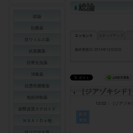
総論
総論
抗菌薬
エッセンス
ステップアップ
抗ウィルス薬
最終更新日: 2014年12月22日
抗真菌薬
抗寄生虫薬
消毒薬
抗悪性腫瘍薬
［ジアゾキシド
免疫抑制薬
12/22：
［ジアゾキ
副腎皮質ステロイド
ＮＳＡＩＤｓ他
抗リウマチ薬