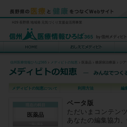
H29 長野県 地域発 元気づくり支援金活用事業
信州医療情報ひろば365
>
メディビトの知恵
>
医薬品
>
糖尿病治療薬
>
ジア
メディビトの知恵
利用方法
編
について
ベータ版
現在の科目
ただいまコンテン
医薬品
あなたの編集協力、