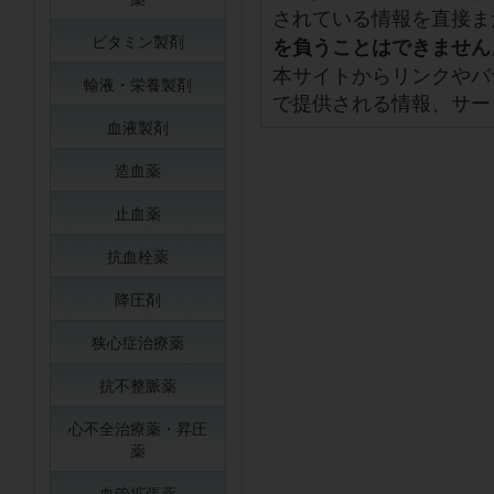
されている情報を直接ま
ビタミン製剤
を負うことはできません
本サイトからリンクやバ
輸液・栄養製剤
で提供される情報、サー
血液製剤
造血薬
止血薬
抗血栓薬
降圧剤
狭心症治療薬
抗不整脈薬
心不全治療薬・昇圧
薬
血管拡張薬