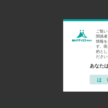
ご覧い
関係者
情報を
す。医
的とし
ださい
あなた
は 