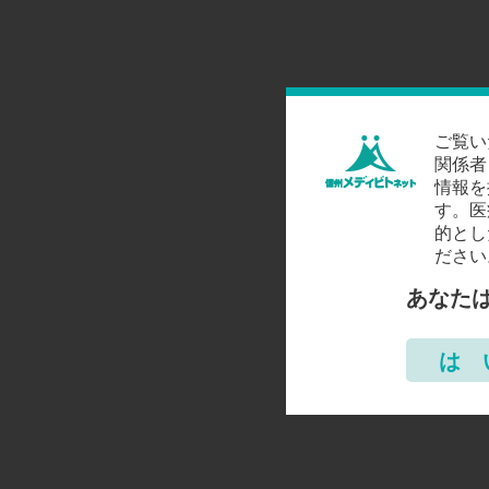
ご覧い
関係者
情報を
す。医
的とし
ださい
あなた
は 