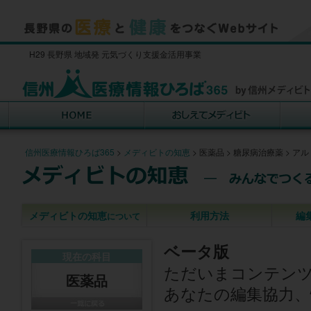
H29 長野県 地域発 元気づくり支援金活用事業
信州医療情報ひろば365
>
メディビトの知恵
>
医薬品
>
糖尿病治療薬
>
アル
メディビトの知恵
利用方法
編
について
ベータ版
現在の科目
ただいまコンテン
医薬品
あなたの編集協力、