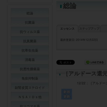
総論
総論
抗菌薬
エッセンス
ステップアップ
抗ウィルス薬
最終更新日: 2014年12月22日
抗真菌薬
抗寄生虫薬
消毒薬
抗悪性腫瘍薬
［アルドース還
免疫抑制薬
12/22：
［アルドー
副腎皮質ステロイド
ＮＳＡＩＤｓ他
抗リウマチ薬