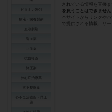
されている情報を直接ま
ビタミン製剤
を負うことはできません
本サイトからリンクやバ
輸液・栄養製剤
で提供される情報、サー
血液製剤
造血薬
止血薬
抗血栓薬
降圧剤
狭心症治療薬
抗不整脈薬
心不全治療薬・昇圧
薬
血管拡張薬