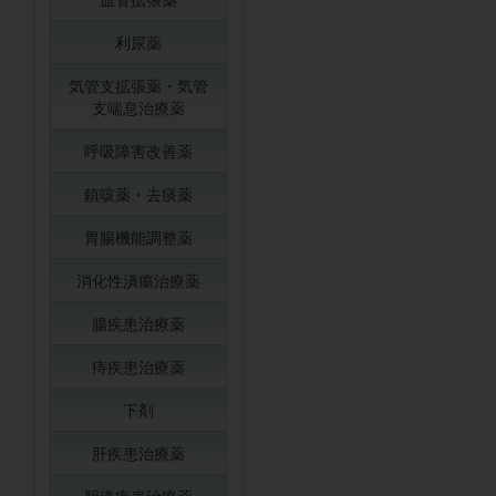
利尿薬
気管支拡張薬・気管
支喘息治療薬
呼吸障害改善薬
鎮咳薬・去痰薬
胃腸機能調整薬
消化性潰瘍治療薬
腸疾患治療薬
痔疾患治療薬
下剤
肝疾患治療薬