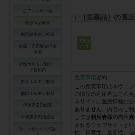
抗アレルギー薬
［医薬品］の直
糖尿病治療薬
脂質異常症治療薬
痛風・高尿酸血症治
療薬
女性ホルモン製剤・
子宮用剤
免責事項
要約
男性ホルモン製剤
この免責事項は本ウェブ
の情報の利用者はこの免
他のホルモン製剤
本サイトは医療情報の提
代謝異常治療薬
。内容のご利
ありません
しては
利用者様の自己責
甲状腺疾患治療薬
されるウェブサイトとい
骨・カルシウム代謝
性、真実性、最新性、信
薬