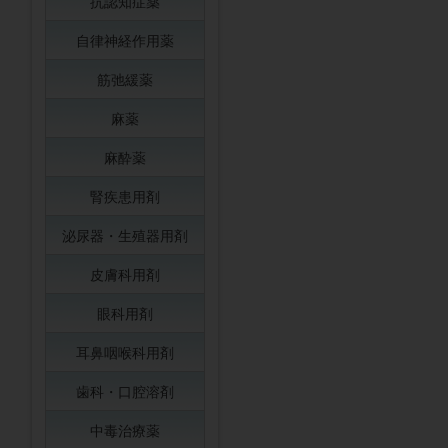
抗認知症薬
自律神経作用薬
筋弛緩薬
麻薬
麻酔薬
腎疾患用剤
泌尿器・生殖器用剤
皮膚科用剤
眼科用剤
耳鼻咽喉科用剤
歯科・口腔溶剤
中毒治療薬