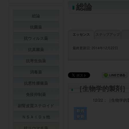
総論
総論
抗菌薬
エッセンス
ステップアップ
抗ウィルス薬
最終更新日: 2014年12月22日
抗真菌薬
抗寄生虫薬
消毒薬
抗悪性腫瘍薬
［生物学的製剤］
免疫抑制薬
12/22：
［生物学的
副腎皮質ステロイド
ＮＳＡＩＤｓ他
抗リウマチ薬