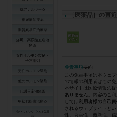
抗アレルギー薬
［医薬品］の直
糖尿病治療薬
脂質異常症治療薬
痛風・高尿酸血症治
療薬
女性ホルモン製剤・
子宮用剤
免責事項
要約
男性ホルモン製剤
この免責事項は本ウェブ
の情報の利用者はこの免
他のホルモン製剤
本サイトは医療情報の提
代謝異常治療薬
。内容のご利
ありません
しては
利用者様の自己責
甲状腺疾患治療薬
されるウェブサイトとい
骨・カルシウム代謝
性、真実性、最新性、信
薬