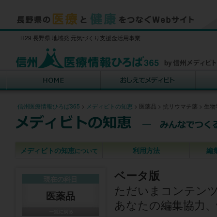
H29 長野県 地域発 元気づくり支援金活用事業
信州医療情報ひろば365
>
メディビトの知恵
>
医薬品
>
抗リウマチ薬
>
生物
メディビトの知恵
利用方法
編
について
ベータ版
現在の科目
ただいまコンテン
医薬品
あなたの編集協力、