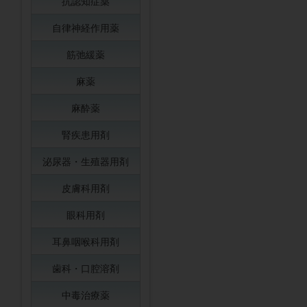
抗認知症薬
自律神経作用薬
筋弛緩薬
麻薬
麻酔薬
腎疾患用剤
泌尿器・生殖器用剤
皮膚科用剤
眼科用剤
耳鼻咽喉科用剤
歯科・口腔溶剤
中毒治療薬