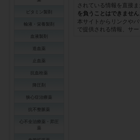
されている情報を直接ま
ビタミン製剤
を負うことはできません
本サイトからリンクやバ
輸液・栄養製剤
で提供される情報、サー
血液製剤
造血薬
止血薬
抗血栓薬
降圧剤
狭心症治療薬
抗不整脈薬
心不全治療薬・昇圧
薬
血管拡張薬