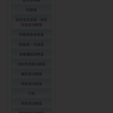
利尿薬
気管支拡張薬・気管
支喘息治療薬
呼吸障害改善薬
鎮咳薬・去痰薬
胃腸機能調整薬
消化性潰瘍治療薬
腸疾患治療薬
痔疾患治療薬
下剤
肝疾患治療薬