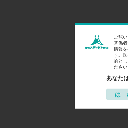
ご覧い
関係者
情報を
す。医
的とし
ださい
あなた
は 