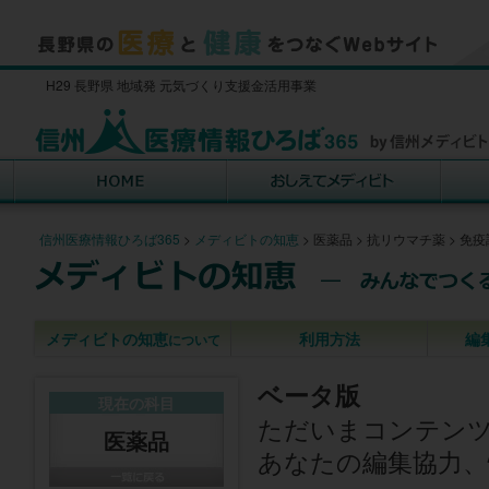
H29 長野県 地域発 元気づくり支援金活用事業
信州医療情報ひろば365
>
メディビトの知恵
>
医薬品
>
抗リウマチ薬
>
免疫
メディビトの知恵
利用方法
編
について
ベータ版
現在の科目
ただいまコンテン
医薬品
あなたの編集協力、