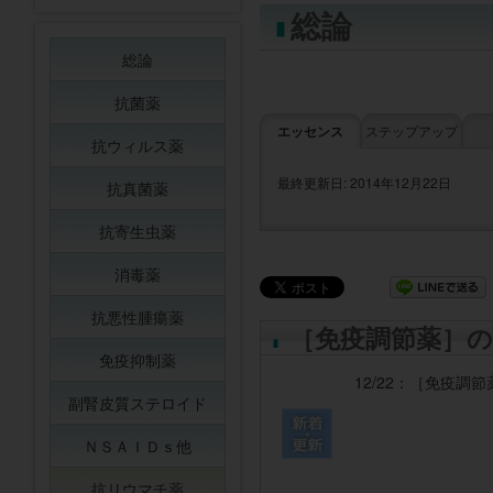
総論
総論
抗菌薬
エッセンス
ステップアップ
抗ウィルス薬
最終更新日: 2014年12月22日
抗真菌薬
抗寄生虫薬
消毒薬
抗悪性腫瘍薬
［免疫調節薬］の
免疫抑制薬
12/22：
［免疫調節
副腎皮質ステロイド
ＮＳＡＩＤｓ他
抗リウマチ薬