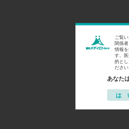
ご覧い
関係者
情報を
す。医
的とし
ださい
あなた
は 