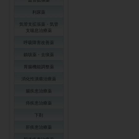
利尿薬
気管支拡張薬・気管
支喘息治療薬
呼吸障害改善薬
鎮咳薬・去痰薬
胃腸機能調整薬
消化性潰瘍治療薬
腸疾患治療薬
痔疾患治療薬
下剤
肝疾患治療薬