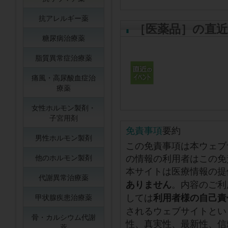
抗アレルギー薬
［医薬品］の直
糖尿病治療薬
脂質異常症治療薬
痛風・高尿酸血症治
療薬
女性ホルモン製剤・
子宮用剤
免責事項
要約
男性ホルモン製剤
この免責事項は本ウェブ
の情報の利用者はこの免
他のホルモン製剤
本サイトは医療情報の提
代謝異常治療薬
。内容のご利
ありません
しては
利用者様の自己責
甲状腺疾患治療薬
されるウェブサイトとい
骨・カルシウム代謝
性、真実性、最新性、信
薬