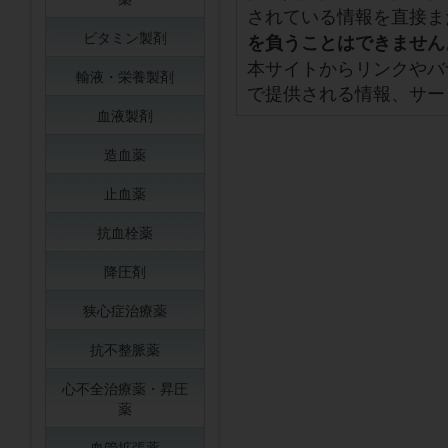
されている情報を直接ま
ビタミン製剤
を負うことはできません
本サイトからリンクやバ
輸液・栄養製剤
で提供される情報、サー
血液製剤
造血薬
止血薬
抗血栓薬
降圧剤
狭心症治療薬
抗不整脈薬
心不全治療薬・昇圧
薬
血管拡張薬