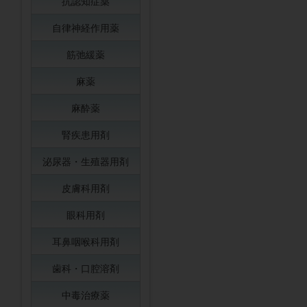
抗認知症薬
自律神経作用薬
筋弛緩薬
麻薬
麻酔薬
腎疾患用剤
泌尿器・生殖器用剤
皮膚科用剤
眼科用剤
耳鼻咽喉科用剤
歯科・口腔溶剤
中毒治療薬