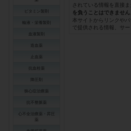
されている情報を直接ま
ビタミン製剤
を負うことはできません
本サイトからリンクやバ
輸液・栄養製剤
で提供される情報、サー
血液製剤
造血薬
止血薬
抗血栓薬
降圧剤
狭心症治療薬
抗不整脈薬
心不全治療薬・昇圧
薬
血管拡張薬