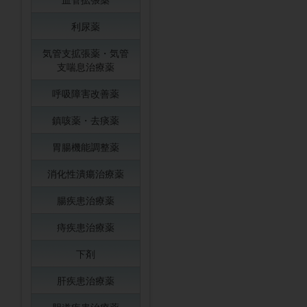
利尿薬
気管支拡張薬・気管
支喘息治療薬
呼吸障害改善薬
鎮咳薬・去痰薬
胃腸機能調整薬
消化性潰瘍治療薬
腸疾患治療薬
痔疾患治療薬
下剤
肝疾患治療薬