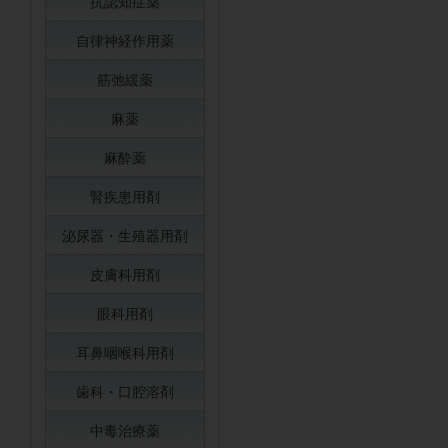
抗認知症薬
自律神経作用薬
筋弛緩薬
麻薬
麻酔薬
腎疾患用剤
泌尿器・生殖器用剤
皮膚科用剤
眼科用剤
耳鼻咽喉科用剤
歯科・口腔溶剤
中毒治療薬