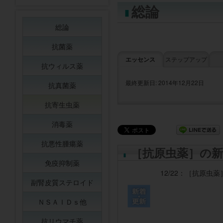
総論
総論
抗菌薬
エッセンス
ステップアップ
抗ウィルス薬
最終更新日: 2014年12月22日
抗真菌薬
抗寄生虫薬
消毒薬
抗悪性腫瘍薬
［抗原虫薬］の新
免疫抑制薬
12/22：
［抗原虫薬
副腎皮質ステロイド
ＮＳＡＩＤｓ他
抗リウマチ薬