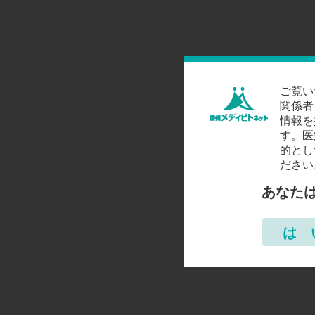
ご覧い
関係者
情報を
す。医
的とし
ださい
あなた
は 