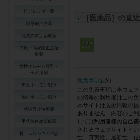
抗アレルギー薬
［医薬品］の直
糖尿病治療薬
脂質異常症治療薬
痛風・高尿酸血症治
療薬
女性ホルモン製剤・
子宮用剤
免責事項
要約
男性ホルモン製剤
この免責事項は本ウェブ
の情報の利用者はこの免
他のホルモン製剤
本サイトは医療情報の提
代謝異常治療薬
。内容のご利
ありません
しては
利用者様の自己責
甲状腺疾患治療薬
されるウェブサイトとい
骨・カルシウム代謝
性、真実性、最新性、信
薬