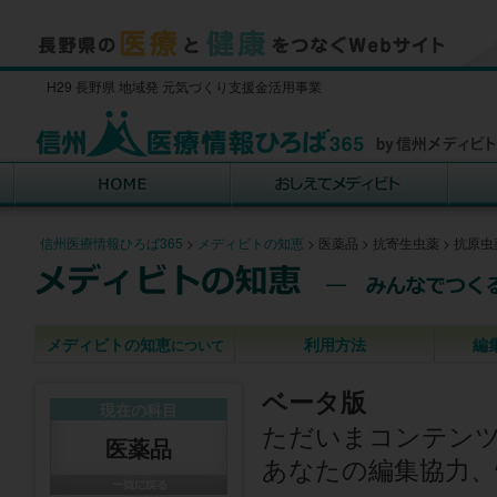
H29 長野県 地域発 元気づくり支援金活用事業
信州医療情報ひろば365
>
メディビトの知恵
>
医薬品
>
抗寄生虫薬
>
抗原虫
メディビトの知恵
利用方法
編
について
ベータ版
現在の科目
ただいまコンテン
医薬品
あなたの編集協力、