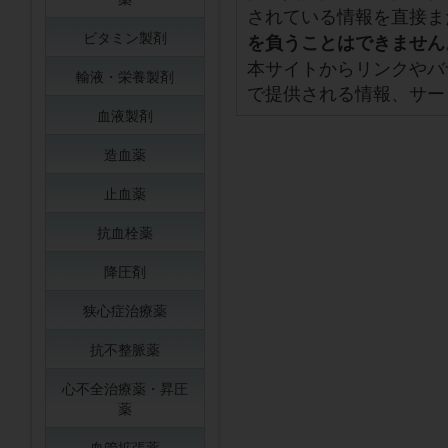
されている情報を直接ま
ビタミン製剤
を負うことはできません
本サイトからリンクやバ
輸液・栄養製剤
で提供される情報、サー
血液製剤
造血薬
止血薬
抗血栓薬
降圧剤
狭心症治療薬
抗不整脈薬
心不全治療薬・昇圧
薬
血管拡張薬