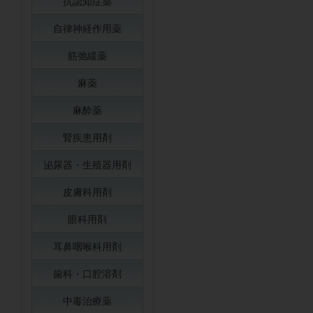
抗認知症薬
自律神経作用薬
筋弛緩薬
麻薬
麻酔薬
腎疾患用剤
泌尿器・生殖器用剤
皮膚科用剤
眼科用剤
耳鼻咽喉科用剤
歯科・口腔溶剤
中毒治療薬