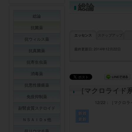
総論
総論
抗菌薬
エッセンス
ステップアップ
抗ウィルス薬
最終更新日: 2014年12月22日
抗真菌薬
抗寄生虫薬
消毒薬
抗悪性腫瘍薬
［マクロライド
免疫抑制薬
12/22：
［マクロラ
副腎皮質ステロイド
ＮＳＡＩＤｓ他
抗リウマチ薬