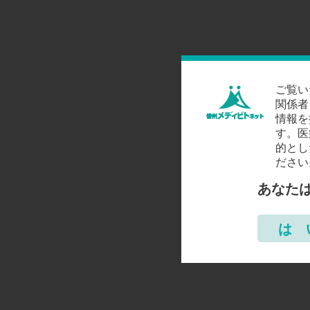
ご覧い
関係者
情報を
す。医
的とし
ださい
あなた
は 