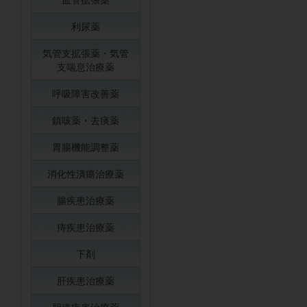
利尿薬
気管支拡張薬・気管
支喘息治療薬
呼吸障害改善薬
鎮咳薬・去痰薬
胃腸機能調整薬
消化性潰瘍治療薬
腸疾患治療薬
痔疾患治療薬
下剤
肝疾患治療薬