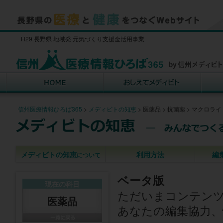
H29 長野県 地域発 元気づくり支援金活用事業
信州医療情報ひろば365
>
メディビトの知恵
>
医薬品
>
抗菌薬
>
マクロライ
メディビトの知恵
利用方法
編
について
ベータ版
現在の科目
ただいまコンテン
医薬品
あなたの編集協力、