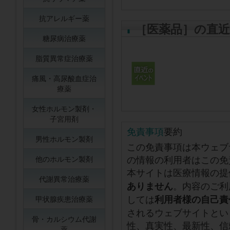
抗アレルギー薬
［医薬品］の直
糖尿病治療薬
脂質異常症治療薬
痛風・高尿酸血症治
療薬
女性ホルモン製剤・
子宮用剤
免責事項
要約
男性ホルモン製剤
この免責事項は本ウェブ
の情報の利用者はこの免
他のホルモン製剤
本サイトは医療情報の提
代謝異常治療薬
。内容のご利
ありません
しては
利用者様の自己責
甲状腺疾患治療薬
されるウェブサイトとい
骨・カルシウム代謝
性、真実性、最新性、信
薬