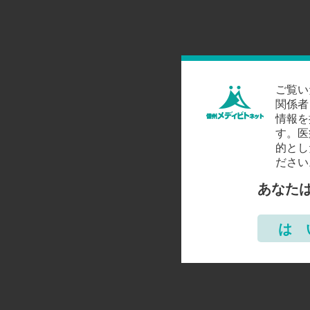
ご覧い
関係者
情報を
す。医
的とし
ださい
あなた
は 