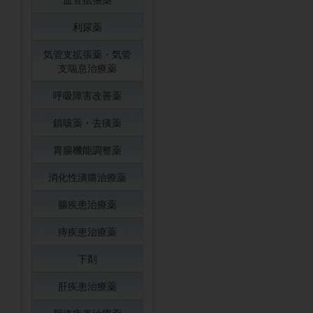
利尿薬
気管支拡張薬・気管
支喘息治療薬
呼吸障害改善薬
鎮咳薬・去痰薬
胃腸機能調整薬
消化性潰瘍治療薬
腸疾患治療薬
痔疾患治療薬
下剤
肝疾患治療薬