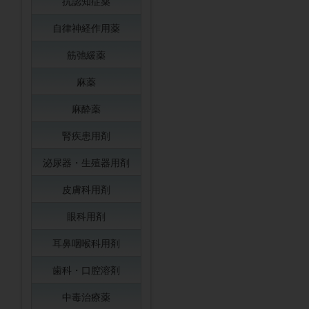
抗認知症薬
自律神経作用薬
筋弛緩薬
麻薬
麻酔薬
腎疾患用剤
泌尿器・生殖器用剤
皮膚科用剤
眼科用剤
耳鼻咽喉科用剤
歯科・口腔溶剤
中毒治療薬