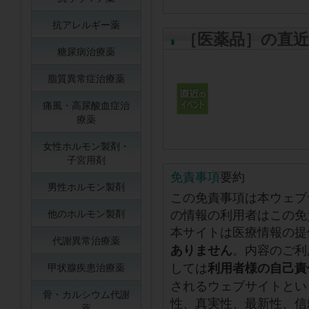
抗アレルギー薬
［医薬品］の直
糖尿病治療薬
脂質異常症治療薬
痛風・高尿酸血症治
療薬
女性ホルモン製剤・
子宮用剤
免責事項
要約
男性ホルモン製剤
この免責事項は本ウェブ
の情報の利用者はこの免
他のホルモン製剤
本サイトは医療情報の提
代謝異常治療薬
。内容のご利
ありません
しては
利用者様の自己責
甲状腺疾患治療薬
されるウェブサイトとい
骨・カルシウム代謝
性、真実性、最新性、信
薬