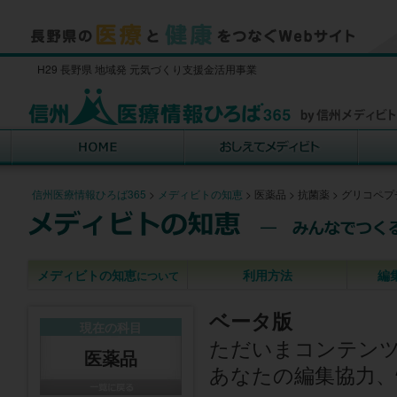
H29 長野県 地域発 元気づくり支援金活用事業
信州医療情報ひろば365
>
メディビトの知恵
>
医薬品
>
抗菌薬
>
グリコペプ
メディビトの知恵
利用方法
編
について
ベータ版
現在の科目
ただいまコンテン
医薬品
あなたの編集協力、