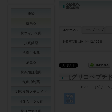
総論
総論
抗菌薬
エッセンス
ステップアップ
抗ウィルス薬
最終更新日: 2014年12月22日
抗真菌薬
抗寄生虫薬
消毒薬
抗悪性腫瘍薬
［グリコペプチ
免疫抑制薬
12/22：
［グリコペ
副腎皮質ステロイド
ＮＳＡＩＤｓ他
抗リウマチ薬