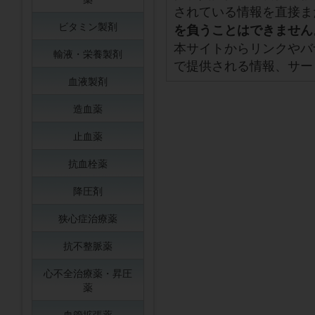
されている情報を直接ま
ビタミン製剤
を負うことはできません
本サイトからリンクやバ
輸液・栄養製剤
で提供される情報、サー
血液製剤
造血薬
止血薬
抗血栓薬
降圧剤
狭心症治療薬
抗不整脈薬
心不全治療薬・昇圧
薬
血管拡張薬