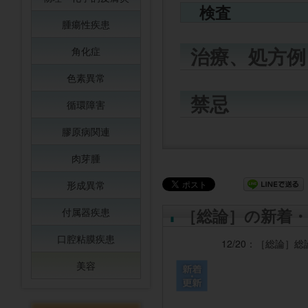
検査
腫瘍性疾患
治療、処方例
角化症
色素異常
禁忌
循環障害
膠原病関連
肉芽腫
形成異常
［総論］の新着・
付属器疾患
口腔粘膜疾患
12/20：
［総論］
総
美容