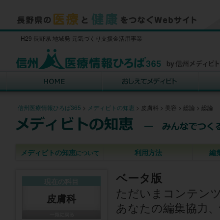
H29 長野県 地域発 元気づくり支援金活用事業
信州医療情報ひろば365
>
メディビトの知恵
>
皮膚科
>
美容
>
総論
>
総論
メディビトの知恵
利用方法
編
について
ベータ版
現在の科目
ただいまコンテン
皮膚科
あなたの編集協力、