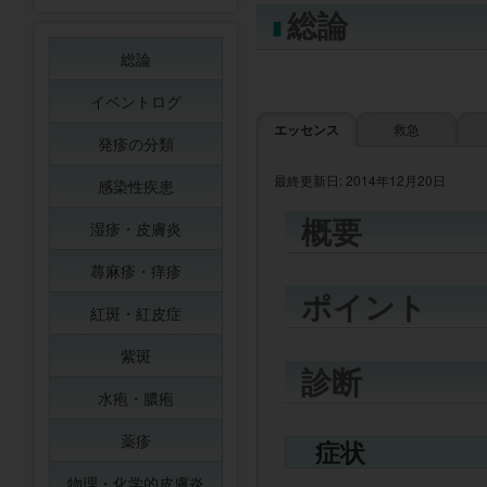
総論
総論
イベントログ
エッセンス
救急
発疹の分類
最終更新日: 2014年12月20日
感染性疾患
概要
湿疹・皮膚炎
蕁麻疹・痒疹
ポイント
紅斑・紅皮症
紫斑
診断
水疱・膿疱
薬疹
症状
物理・化学的皮膚炎