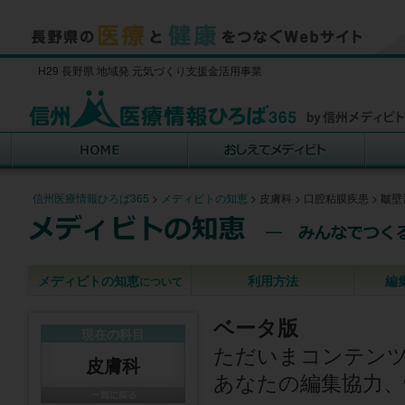
H29 長野県 地域発 元気づくり支援金活用事業
信州医療情報ひろば365
>
メディビトの知恵
>
皮膚科
>
口腔粘膜疾患
>
皺壁
メディビトの知恵
利用方法
編
について
ベータ版
現在の科目
ただいまコンテン
皮膚科
あなたの編集協力、