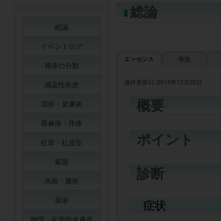
総論
総論
イベントログ
エッセンス
救急
発疹の分類
最終更新日: 2014年12月20日
感染性疾患
概要
湿疹・皮膚炎
蕁麻疹・痒疹
ポイント
紅斑・紅皮症
紫斑
診断
水疱・膿疱
薬疹
症状
物理・化学的皮膚炎