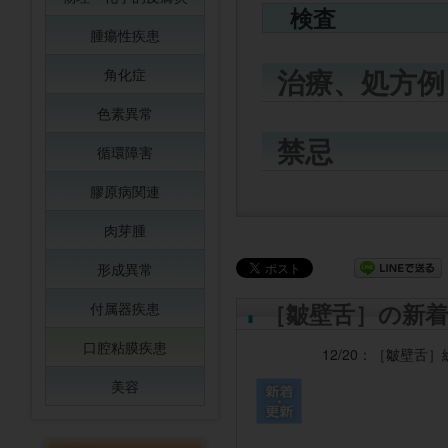
検査
腫瘍性疾患
治療、処方例
角化症
色素異常
禁忌
循環障害
膠原病関連
肉芽腫
形成異常
［皺壁舌］の新着
付属器疾患
口腔粘膜疾患
12/20：
［皺壁舌］
美容