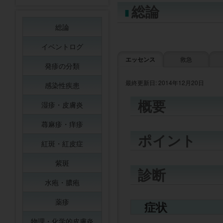
総論
総論
イベントログ
エッセンス
救急
発疹の分類
最終更新日: 2014年12月20日
感染性疾患
概要
湿疹・皮膚炎
蕁麻疹・痒疹
ポイント
紅斑・紅皮症
紫斑
診断
水疱・膿疱
薬疹
症状
物理・化学的皮膚炎