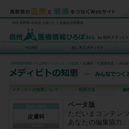
H29 長野県 地域発 元気づくり支援金活用事業
信州医療情報ひろば365
>
メディビトの知恵
>
皮膚科
>
付属器疾患
>
nail-p
メディビトの知恵
利用方法
編
について
ベータ版
現在の科目
ただいまコンテン
皮膚科
あなたの編集協力、