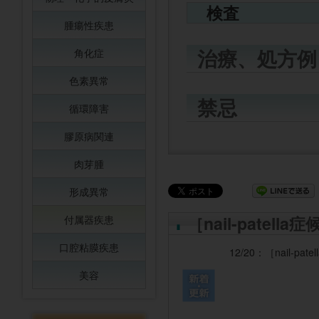
検査
腫瘍性疾患
治療、処方例
角化症
色素異常
禁忌
循環障害
膠原病関連
肉芽腫
形成異常
［nail-patel
付属器疾患
口腔粘膜疾患
12/20：
［nail-pat
美容