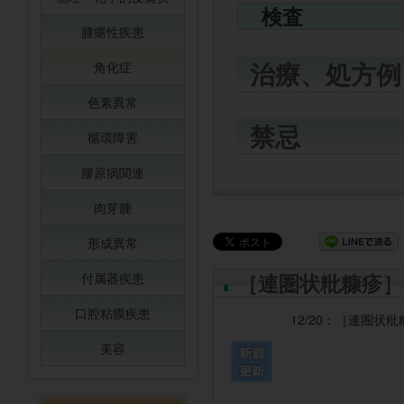
検査
腫瘍性疾患
治療、処方例
角化症
色素異常
禁忌
循環障害
膠原病関連
肉芽腫
形成異常
［連圏状粃糠疹］
付属器疾患
口腔粘膜疾患
12/20：
［連圏状粃
美容