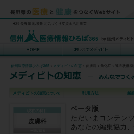
H29 長野県 地域発 元気づくり支援金活用事業
信州医療情報ひろば365
>
メディビトの知恵
>
皮膚科
>
角化症
>
連圏状粃糠
メディビトの知恵
利用方法
編
について
ベータ版
現在の科目
ただいまコンテン
皮膚科
あなたの編集協力、