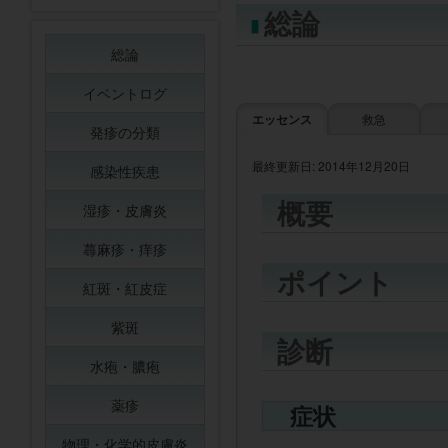
総論
総論
イベントログ
エッセンス
救急
発疹の分類
最終更新日: 2014年12月20日
感染性疾患
概要
湿疹・皮膚炎
蕁麻疹・痒疹
ポイント
紅斑・紅皮症
紫斑
診断
水疱・膿疱
薬疹
症状
物理・化学的皮膚炎