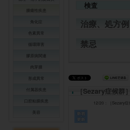
検査
腫瘍性疾患
治療、処方例
角化症
色素異常
禁忌
循環障害
膠原病関連
肉芽腫
形成異常
［Sezary症候
付属器疾患
口腔粘膜疾患
12/20：
［Sezary
美容