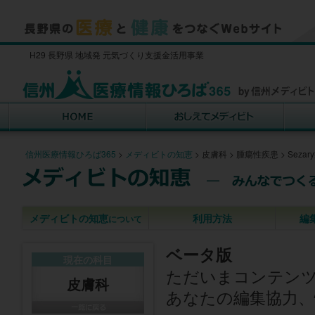
H29 長野県 地域発 元気づくり支援金活用事業
信州医療情報ひろば365
>
メディビトの知恵
>
皮膚科
>
腫瘍性疾患
>
Seza
メディビトの知恵
利用方法
編
について
ベータ版
現在の科目
ただいまコンテン
皮膚科
あなたの編集協力、