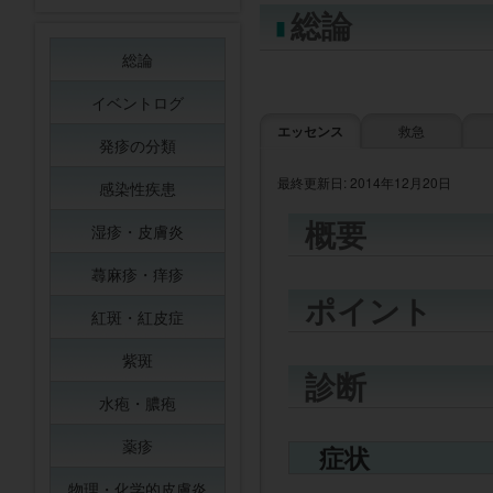
総論
総論
イベントログ
エッセンス
救急
発疹の分類
最終更新日: 2014年12月20日
感染性疾患
概要
湿疹・皮膚炎
蕁麻疹・痒疹
ポイント
紅斑・紅皮症
紫斑
診断
水疱・膿疱
薬疹
症状
物理・化学的皮膚炎