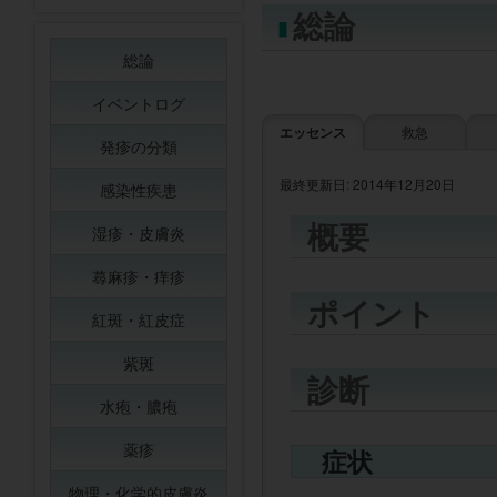
総論
総論
イベントログ
エッセンス
救急
発疹の分類
最終更新日: 2014年12月20日
感染性疾患
概要
湿疹・皮膚炎
蕁麻疹・痒疹
ポイント
紅斑・紅皮症
紫斑
診断
水疱・膿疱
薬疹
症状
物理・化学的皮膚炎