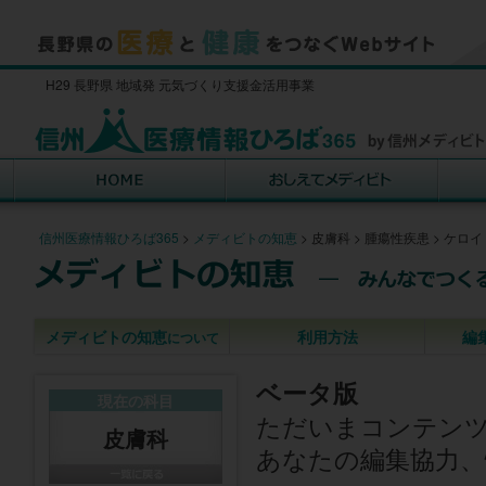
H29 長野県 地域発 元気づくり支援金活用事業
信州医療情報ひろば365
>
メディビトの知恵
>
皮膚科
>
腫瘍性疾患
>
ケロイ
メディビトの知恵
利用方法
編
について
ベータ版
現在の科目
ただいまコンテン
皮膚科
あなたの編集協力、