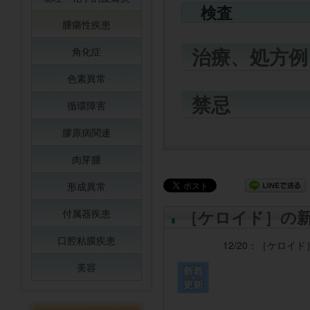
検査
腫瘍性疾患
治療、処方例
角化症
色素異常
禁忌
循環障害
膠原病関連
肉芽腫
形成異常
［ケロイド］の
付属器疾患
口腔粘膜疾患
12/20：
［ケロイド
美容