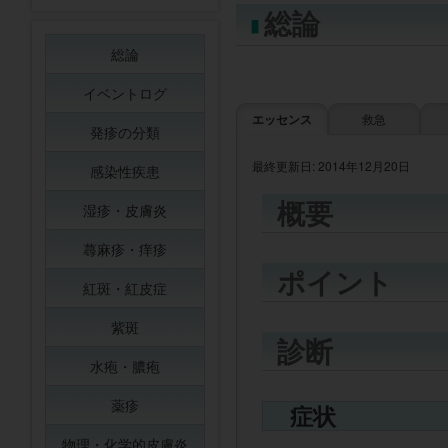
総論
総論
イベントログ
エッセンス
救急
発疹の分類
最終更新日: 2014年12月20日
感染性疾患
概要
湿疹・皮膚炎
蕁麻疹・痒疹
ポイント
紅斑・紅皮症
紫斑
診断
水疱・膿疱
薬疹
症状
物理・化学的皮膚炎