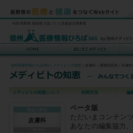
H29 長野県 地域発 元気づくり支援金活用事業
信州医療情報ひろば365
>
メディビトの知恵
>
皮膚科
>
腫瘍性疾患
>
外傷性
メディビトの知恵
利用方法
編
について
ベータ版
現在の科目
ただいまコンテン
皮膚科
あなたの編集協力、