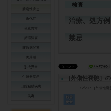
検査
腫瘍性疾患
治療、処方例
角化症
色素異常
禁忌
循環障害
膠原病関連
肉芽腫
形成異常
［外傷性嚢胞］の
付属器疾患
口腔粘膜疾患
12/20：
［外傷性嚢
美容