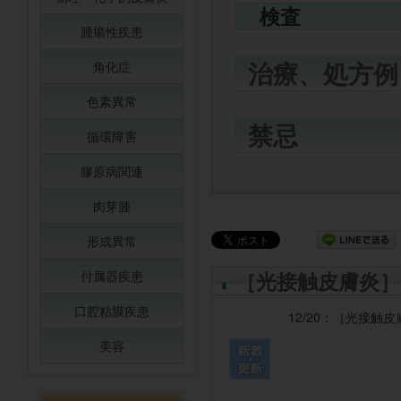
検査
腫瘍性疾患
治療、処方例
角化症
色素異常
禁忌
循環障害
膠原病関連
肉芽腫
形成異常
［光接触皮膚炎］
付属器疾患
口腔粘膜疾患
12/20：
［光接触皮
美容