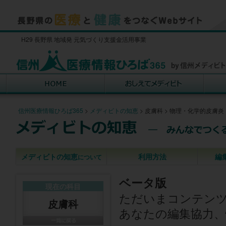
H29 長野県 地域発 元気づくり支援金活用事業
信州医療情報ひろば365
>
メディビトの知恵
>
皮膚科
>
物理・化学的皮膚炎
メディビトの知恵
利用方法
編
について
ベータ版
現在の科目
ただいまコンテン
皮膚科
あなたの編集協力、