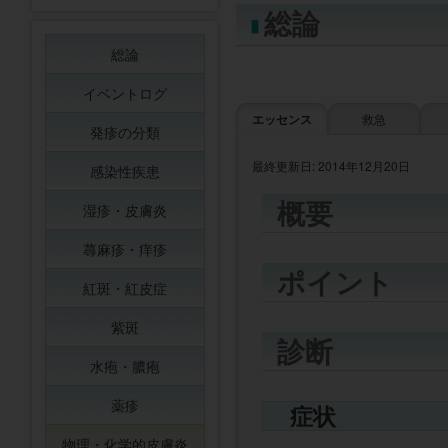
総論
総論
イベントログ
エッセンス
救急
発疹の分類
最終更新日: 2014年12月20日
感染性疾患
概要
湿疹・皮膚炎
蕁麻疹・痒疹
ポイント
紅斑・紅皮症
紫斑
診断
水疱・膿疱
薬疹
症状
物理・化学的皮膚炎