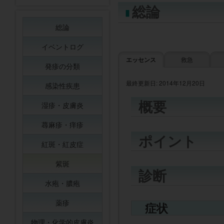
総論
総論
イベントログ
エッセンス
救急
発疹の分類
最終更新日: 2014年12月20日
感染性疾患
概要
湿疹・皮膚炎
蕁麻疹・痒疹
ポイント
紅斑・紅皮症
紫斑
診断
水疱・膿疱
薬疹
症状
物理・化学的皮膚炎