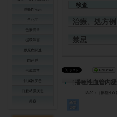
検査
腫瘍性疾患
治療、処方例
角化症
色素異常
禁忌
循環障害
膠原病関連
肉芽腫
形成異常
［播種性血管内凝
付属器疾患
口腔粘膜疾患
12/20：
［播種性血
美容