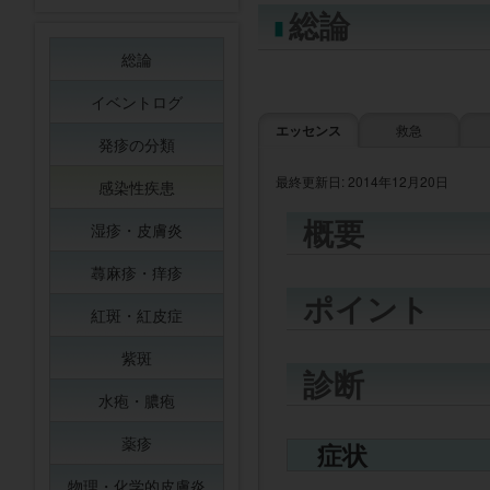
総論
総論
イベントログ
エッセンス
救急
発疹の分類
最終更新日: 2014年12月20日
感染性疾患
概要
湿疹・皮膚炎
蕁麻疹・痒疹
ポイント
紅斑・紅皮症
紫斑
診断
水疱・膿疱
薬疹
症状
物理・化学的皮膚炎