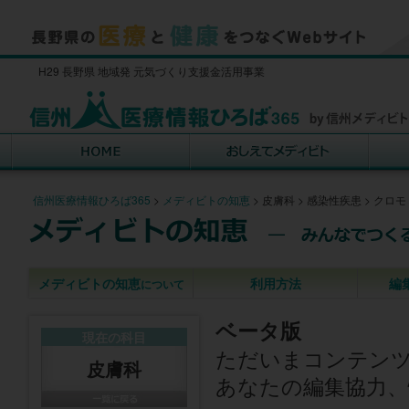
H29 長野県 地域発 元気づくり支援金活用事業
信州医療情報ひろば365
>
メディビトの知恵
>
皮膚科
>
感染性疾患
>
クロモ
メディビトの知恵
利用方法
編
について
ベータ版
現在の科目
ただいまコンテン
皮膚科
あなたの編集協力、