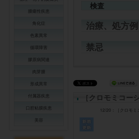
検査
腫瘍性疾患
治療、処方例
角化症
色素異常
禁忌
循環障害
膠原病関連
肉芽腫
形成異常
［クロモミコー
付属器疾患
口腔粘膜疾患
12/20：
［クロモミ
美容