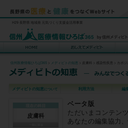
H29 長野県 地域発 元気づくり支援金活用事業
信州医療情報ひろば365
>
メディビトの知恵
>
皮膚科
>
感染性疾患
>
カポジ
メディビトの知恵
利用方法
編
について
ベータ版
現在の科目
ただいまコンテン
皮膚科
あなたの編集協力、