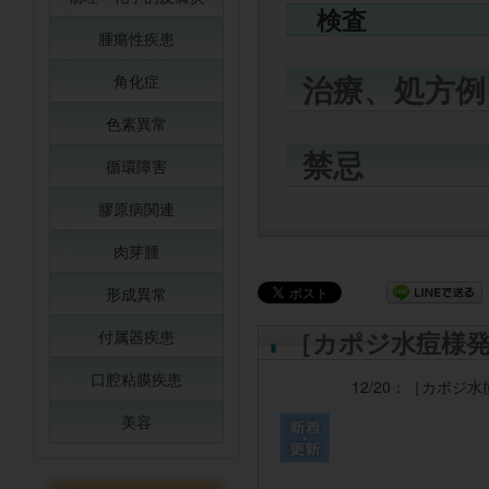
検査
腫瘍性疾患
治療、処方例
角化症
色素異常
禁忌
循環障害
膠原病関連
肉芽腫
形成異常
［カポジ水痘様
付属器疾患
口腔粘膜疾患
12/20：
［カポジ水
美容