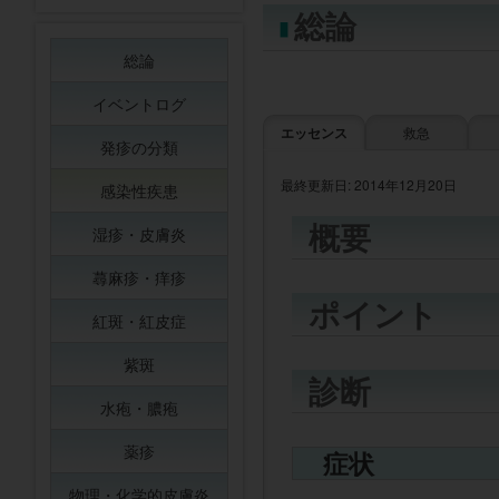
総論
総論
イベントログ
エッセンス
救急
発疹の分類
最終更新日: 2014年12月20日
感染性疾患
概要
湿疹・皮膚炎
蕁麻疹・痒疹
ポイント
紅斑・紅皮症
紫斑
診断
水疱・膿疱
薬疹
症状
物理・化学的皮膚炎