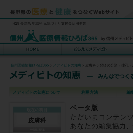
H29 長野県 地域発 元気づくり支援金活用事業
信州医療情報ひろば365
>
メディビトの知恵
>
皮膚科
>
発疹の分類
>
瘻孔
>
メディビトの知恵
利用方法
編
について
ベータ版
現在の科目
ただいまコンテン
皮膚科
あなたの編集協力、