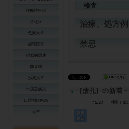
検査
腫瘍性疾患
治療、処方例
角化症
色素異常
禁忌
循環障害
膠原病関連
肉芽腫
形成異常
［瘻孔］の新着・
付属器疾患
口腔粘膜疾患
12/20：
［瘻孔］
総
美容