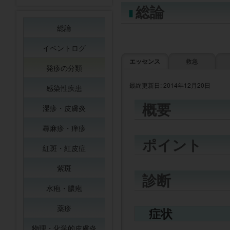
総論
総論
イベントログ
エッセンス
救急
発疹の分類
最終更新日: 2014年12月20日
感染性疾患
概要
湿疹・皮膚炎
蕁麻疹・痒疹
ポイント
紅斑・紅皮症
紫斑
診断
水疱・膿疱
薬疹
症状
物理・化学的皮膚炎