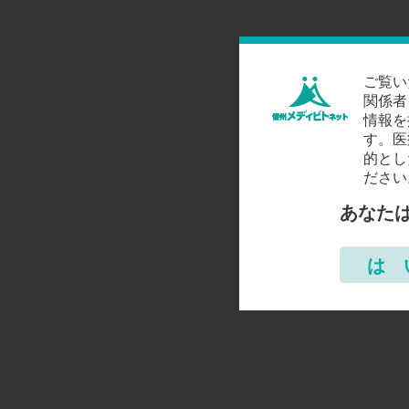
ご覧い
関係者
情報を
す。医
的とし
ださい
あなた
は 