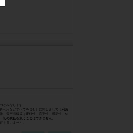
のとみなします。
再利用などすべてを含む）に関しましては
利用
像、音声情報等は正確性、真実性、最新性、信
。
一切の責任を負うことはできません
任を負いません。