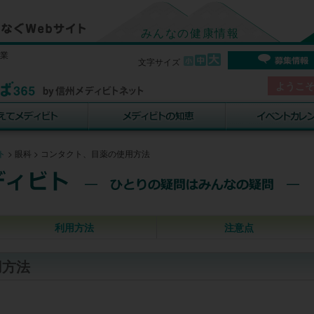
みんなの健康情報
事業
文字サイズ
ようこ
ト
>
眼科
>
コンタクト、目薬の使用方法
利用方法
注意点
用方法