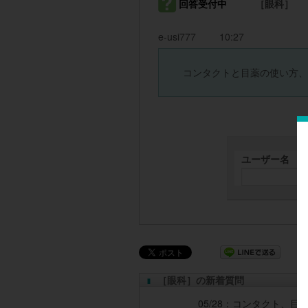
回答受付中
［眼科］
e-usi777
10:27
コンタクトと目薬の使い方、
ユーザー名
［眼科］の新着質問
05/28：
コンタクト、目