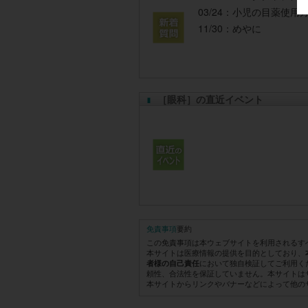
03/24：
小児の目薬使用
11/30：
めやに
［眼科］の直近イベント
免責事項
要約
この免責事項は本ウェブサイトを利用されるす
本サイトは医療情報の提供を目的としており、
において独自検証してご利用く
者様の自己責任
頼性、合法性を保証していません。本サイトは
本サイトからリンクやバナーなどによって他の