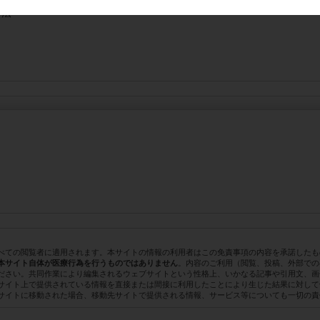
方法
べての閲覧者に適用されます。本サイトの情報の利用者はこの免責事項の内容を承諾したも
。内容のご利用（閲覧、投稿、外部での
本サイト自体が医療行為を行うものではありません
ださい。共同作業により編集されるウェブサイトという性格上、いかなる記事や引用文、画
サイト上で提供されている情報を直接または間接に利用したことにより生じた結果に対して
サイトに移動された場合、移動先サイトで提供される情報、サービス等についても一切の責