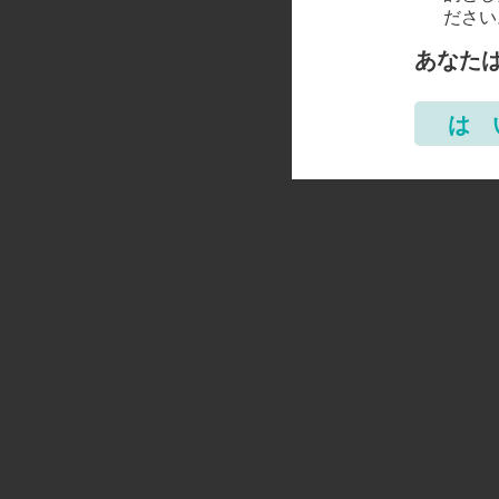
ださい
あなた
は 