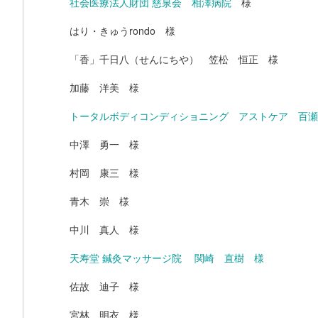
社会医療法人財団 慈泉会 相澤病院
様
はり・きゅうrondo 様
「香」千日八（せんにちや） 笠松 恒正 様
加藤 洋美 様
トータルボディコンディショニング アストケア 百瀬
中澤 勇一 様
村岡 康三 様
青木 崇 様
中川 真人 様
天寿堂 鍼灸マッサージ院 関崎 直樹 様
佐故 迪子 様
宮林 明衣 様