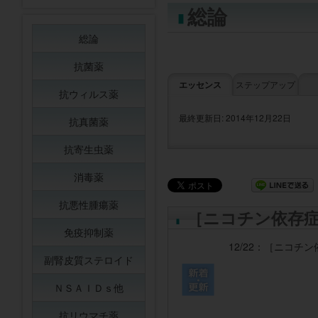
総論
総論
抗菌薬
エッセンス
ステップアップ
抗ウィルス薬
最終更新日: 2014年12月22日
抗真菌薬
抗寄生虫薬
消毒薬
抗悪性腫瘍薬
［ニコチン依存
免疫抑制薬
12/22：
［ニコチン
副腎皮質ステロイド
ＮＳＡＩＤｓ他
抗リウマチ薬