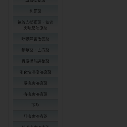
利尿薬
気管支拡張薬・気管
支喘息治療薬
呼吸障害改善薬
鎮咳薬・去痰薬
胃腸機能調整薬
消化性潰瘍治療薬
腸疾患治療薬
痔疾患治療薬
下剤
肝疾患治療薬