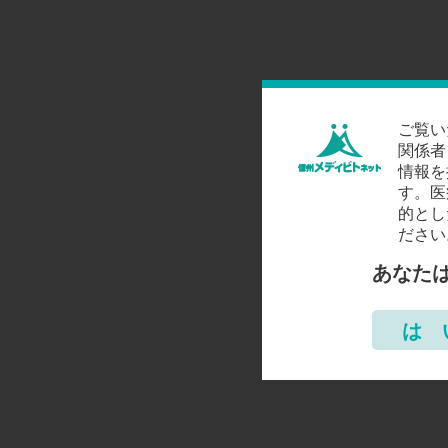
ご覧い
関係者
情報を
す。医
的とし
ださい
あなた
は 