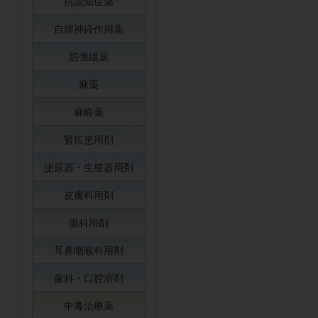
抗認知症薬
自律神経作用薬
筋弛緩薬
麻薬
麻酔薬
腎疾患用剤
泌尿器・生殖器用剤
皮膚科用剤
眼科用剤
耳鼻咽喉科用剤
歯科・口腔溶剤
中毒治療薬