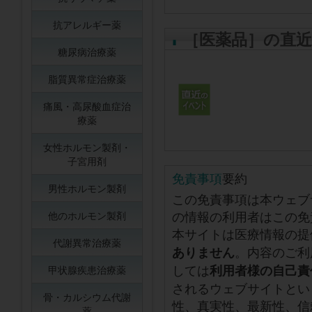
抗アレルギー薬
［医薬品］の直
糖尿病治療薬
脂質異常症治療薬
痛風・高尿酸血症治
療薬
女性ホルモン製剤・
子宮用剤
免責事項
要約
男性ホルモン製剤
この免責事項は本ウェブ
の情報の利用者はこの免
他のホルモン製剤
本サイトは医療情報の提
代謝異常治療薬
。内容のご利
ありません
しては
利用者様の自己責
甲状腺疾患治療薬
されるウェブサイトとい
骨・カルシウム代謝
性、真実性、最新性、信
薬