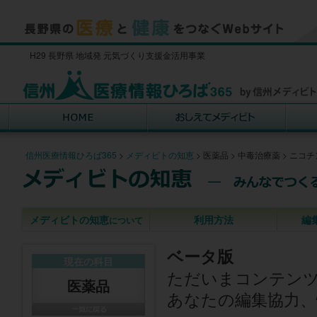
H29 長野県 地域発 元気づくり支援金活用事業
信州医療情報ひろば365
>
メディビトの知恵
>
医薬品
>
中毒治療薬
>
ニコチ
メディビトの知恵
利用方法
編
について
ベータ版
現在の科目
ただいまコンテン
医薬品
あなたの編集協力、