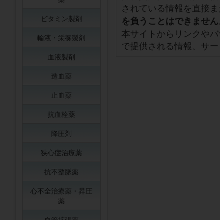
されている情報を直接ま
ビタミン製剤
を負うことはできません
本サイトからリンクやバ
輸液・栄養製剤
で提供される情報、サー
血液製剤
造血薬
止血薬
抗血栓薬
降圧剤
狭心症治療薬
抗不整脈薬
心不全治療薬・昇圧
薬
血管拡張薬